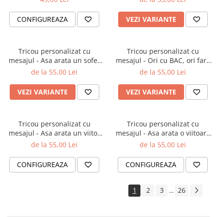
CONFIGUREAZA
VEZI VARIANTE
Tricou personalizat cu
Tricou personalizat cu
mesajul - Asa arata un sofer
mesajul - Ori cu BAC, ori fara
adevarat
BAC
de la 55,00 Lei
de la 55,00 Lei
VEZI VARIANTE
VEZI VARIANTE
Tricou personalizat cu
Tricou personalizat cu
mesajul - Asa arata un viitor
mesajul - Asa arata o viitoare
tatic
mamica / tatic
de la 55,00 Lei
de la 55,00 Lei
CONFIGUREAZA
CONFIGUREAZA
1
2
3
26
...