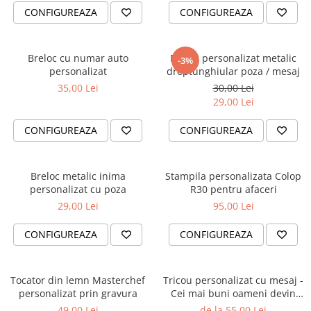
CONFIGUREAZA
CONFIGUREAZA
Breloc cu numar auto
Breloc personalizat metalic
-3%
personalizat
dreptunghiular poza / mesaj
35,00 Lei
30,00 Lei
29,00 Lei
CONFIGUREAZA
CONFIGUREAZA
Breloc metalic inima
Stampila personalizata Colop
personalizat cu poza
R30 pentru afaceri
29,00 Lei
95,00 Lei
CONFIGUREAZA
CONFIGUREAZA
Tocator din lemn Masterchef
Tricou personalizat cu mesaj -
personalizat prin gravura
Cei mai buni oameni devin
mecanici
49,00 Lei
de la 55,00 Lei