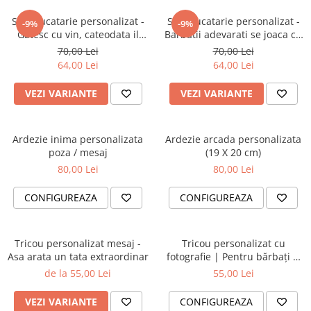
evenimente
Puzzle personalizat
Sort bucatarie personalizat -
Sort bucatarie personalizat -
-9%
-9%
Tavita de mot
Gatesc cu vin, cateodata il
Barbatii adevarati se joaca cu
Rame foto personalizate
pun si in mancare
focul
Umerase Personalizate
70,00 Lei
70,00 Lei
Plachete personalizate
64,00 Lei
64,00 Lei
Pahare personalizate
Sort personalizat
VEZI VARIANTE
VEZI VARIANTE
Tricouri personalizate
Pix personalizat
Ardezie inima personalizata
Ardezie arcada personalizata
Set cadou
poza / mesaj
(19 X 20 cm)
80,00 Lei
80,00 Lei
CONFIGUREAZA
CONFIGUREAZA
Tricou personalizat mesaj -
Tricou personalizat cu
Asa arata un tata extraordinar
fotografie | Pentru bărbați și
femei
de la 55,00 Lei
55,00 Lei
VEZI VARIANTE
CONFIGUREAZA