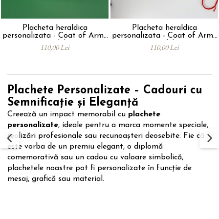
Placheta heraldica
Placheta heraldica
personalizata - Coat of Arms
personalizata - Coat of Arms
- model 1
- model 2
110,00 Lei
110,00 Lei
Plachete Personalizate – Cadouri cu
Semnificație și Eleganț
ă
Creează un impact memorabil cu
plachete
personalizate
, ideale pentru a marca momente speciale,
realizări profesionale sau recunoașteri deosebite. Fie că
este vorba de un premiu elegant, o diplomă
comemorativă sau un cadou cu valoare simbolică,
plachetele noastre pot fi personalizate în funcție de
mesaj, grafică sau material.