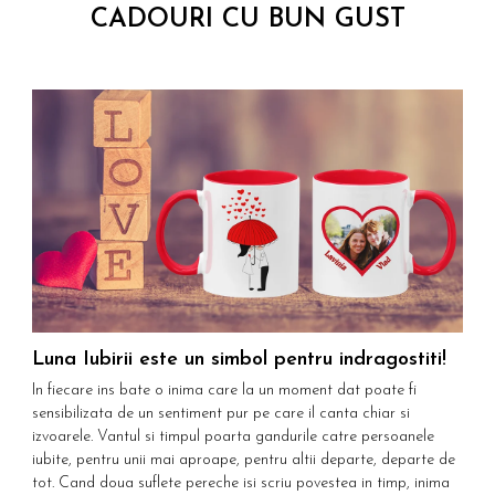
CADOURI CU BUN GUST
Luna Iubirii este un simbol pentru indragostiti!
w
In fiecare ins bate o inima care la un moment dat poate fi
F
sensibilizata de un sentiment pur pe care il canta chiar si
n
izvoarele. Vantul si timpul poarta gandurile catre persoanele
m
iubite, pentru unii mai aproape, pentru altii departe, departe de
z
tot. Cand doua suflete pereche isi scriu povestea in timp, inima
c