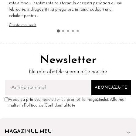
este simbolul sentimentelor eterne. In aceasta perioada a lunii
E
februarie, indragostitii isi pregatesc in taina cadouri unul
p
celuilalt pentru...
C
Citeste mai mult
Newsletter
Nu rata ofertele si promotiile noastre
Vreau sa primesc newsletter cu promotiile magazinului. Afla mai
multe in
Politica de Confidentialitate
MAGAZINUL MEU