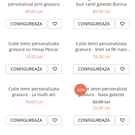
evenimente
personalizat prin gravura
bun cand gateste Bunica
Puzzle personalizat
49,00 Lei
49,00 Lei
Tavita de mot
Rame foto personalizate
Umerase Personalizate
CONFIGUREAZA
CONFIGUREAZA
Plachete personalizate
Pahare personalizate
Sort personalizat
Cutie lemn personalizata
Cutie lemn personalizata
Tricouri personalizate
gravura cu mesaj Pescar
gravura - Vreti sa fiti nasii
Pix personalizat
nostri?
74,00 Lei
74,00 Lei
Set cadou
CONFIGUREAZA
CONFIGUREAZA
Cutie lemn personalizata
Sucitor lemn personalizat
-22%
gravura - La multi ani
gravura - Nasa gateste
74,00 Lei
32,00 Lei
25,00 Lei
CONFIGUREAZA
CONFIGUREAZA