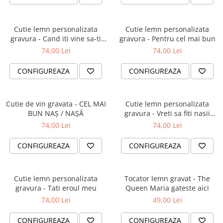
Cutie lemn personalizata
Cutie lemn personalizata
gravura - Cand iti vine sa-ti
gravura - Pentru cel mai bun
bagi pusca
74,00 Lei
74,00 Lei
CONFIGUREAZA
CONFIGUREAZA
Cutie de vin gravata - CEL MAI
Cutie lemn personalizata
BUN NAŞ / NAŞĂ
gravura - Vreti sa fiti nasii
nostri 2
74,00 Lei
74,00 Lei
CONFIGUREAZA
CONFIGUREAZA
Cutie lemn personalizata
Tocator lemn gravat - The
gravura - Tati eroul meu
Queen Maria gateste aici
74,00 Lei
49,00 Lei
CONFIGUREAZA
CONFIGUREAZA