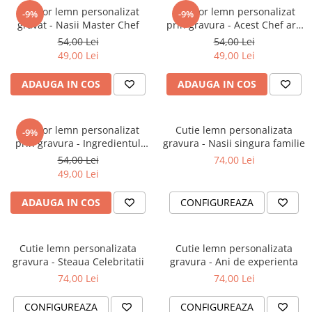
Tocator lemn personalizat
Tocator lemn personalizat
-9%
-9%
gravat - Nasii Master Chef
prin gravura - Acest Chef are
intotdeauna dreptate
54,00 Lei
54,00 Lei
49,00 Lei
49,00 Lei
ADAUGA IN COS
ADAUGA IN COS
Tocator lemn personalizat
Cutie lemn personalizata
-9%
prin gravura - Ingredientul
gravura - Nasii singura familie
secret este intotdeauna
54,00 Lei
74,00 Lei
Iubirea
49,00 Lei
ADAUGA IN COS
CONFIGUREAZA
Cutie lemn personalizata
Cutie lemn personalizata
gravura - Steaua Celebritatii
gravura - Ani de experienta
74,00 Lei
74,00 Lei
CONFIGUREAZA
CONFIGUREAZA