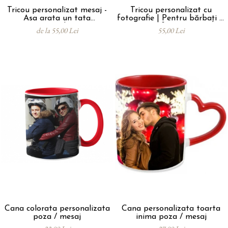
Tricou personalizat mesaj -
Tricou personalizat cu
Asa arata un tata
fotografie | Pentru bărbați și
extraordinar
femei
de la 55,00 Lei
55,00 Lei
Cana colorata personalizata
Cana personalizata toarta
poza / mesaj
inima poza / mesaj