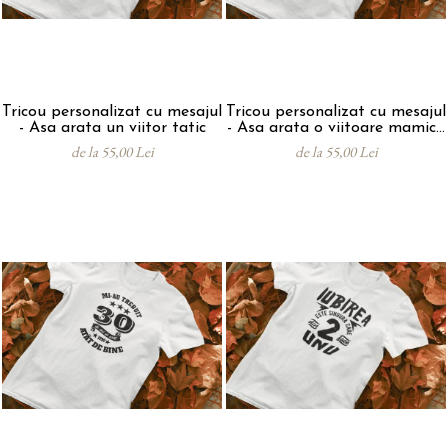
Tricou personalizat cu mesajul
Tricou personalizat cu mesajul
- Asa arata un viitor tatic
- Asa arata o viitoare mamica
/ tatic
de la 55,00 Lei
de la 55,00 Lei