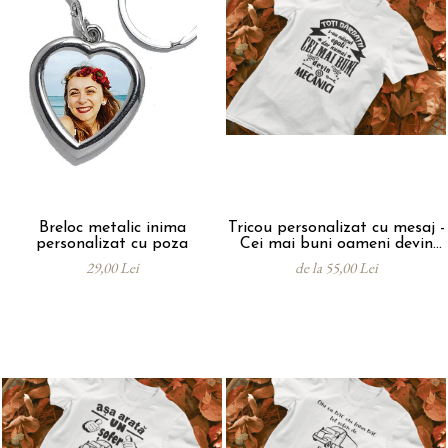
Breloc metalic inima
Tricou personalizat cu mesaj -
personalizat cu poza
Cei mai buni oameni devin
mecanici
29,00 Lei
de la 55,00 Lei