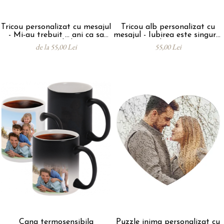
Tricou personalizat cu mesajul
Tricou alb personalizat cu
- Mi-au trebuit ... ani ca sa
mesajul - Iubirea este singurul
arat asa de bine
lucru
de la 55,00 Lei
55,00 Lei
Cana termosensibila
Puzzle inima personalizat cu