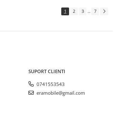
1
2
3
7
...
SUPORT CLIENTI
0741553543
eramobile@gmail.com