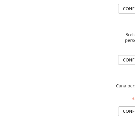
evenimente
Puzzle personalizat
CONF
Tavita de mot
Rame foto personalizate
Umerase Personalizate
Plachete personalizate
Pahare personalizate
Brel
Sort personalizat
pers
Tricouri personalizate
Pix personalizat
CONF
Set cadou
Cana pers
d
CONF