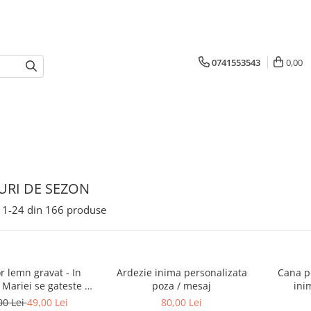
0741553543
0,00
RI DE SEZON
1-
24
din
166
produse
r lemn gravat - In
Ardezie inima personalizata
Cana p
 Mariei se gateste cu
poza / mesaj
ini
dragoste
00 Lei
49,00 Lei
80,00 Lei