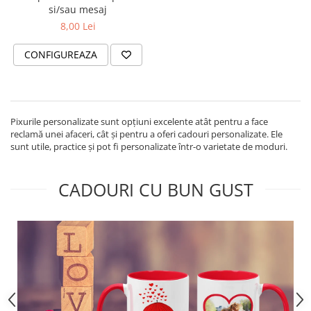
evenimente
si/sau mesaj
Puzzle personalizat
8,00 Lei
Tavita de mot
Rame foto personalizate
Umerase Personalizate
CONFIGUREAZA
Plachete personalizate
Pahare personalizate
Sort personalizat
Tricouri personalizate
Pixurile personalizate sunt opțiuni excelente atât pentru a face
Pix personalizat
reclamă unei afaceri, cât și pentru a oferi cadouri personalizate. Ele
sunt utile, practice și pot fi personalizate într-o varietate de moduri.
Set cadou
CADOURI CU BUN GUST