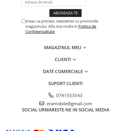
evenimente
Puzzle personalizat
Tavita de mot
Rame foto personalizate
Umerase Personalizate
Vreau sa primesc newsletter cu promotiile
Plachete personalizate
magazinului. Afla mai multe in
Politica de
Pahare personalizate
Confidentialitate
Sort personalizat
Tricouri personalizate
MAGAZINUL MEU
Pix personalizat
CLIENTI
Set cadou
DATE COMERCIALE
SUPORT CLIENTI
0741553543
eramobile@gmail.com
SOCIAL
URMARESTE-NE IN SOCIAL MEDIA