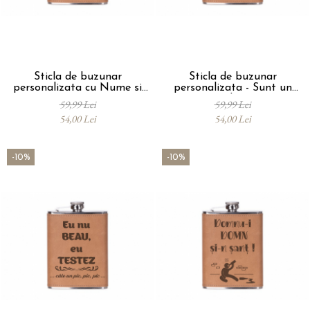
Sticla de buzunar
Sticla de buzunar
personalizata cu Nume si
personalizata - Sunt un
varsta
Gentleman
59,99 Lei
59,99 Lei
54,00 Lei
54,00 Lei
-10%
-10%