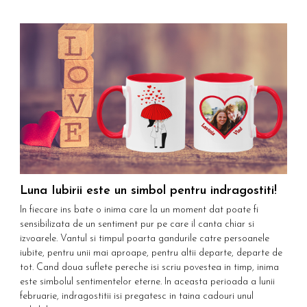
Luna Iubirii este un simbol pentru indragostiti!
w
In fiecare ins bate o inima care la un moment dat poate fi
F
sensibilizata de un sentiment pur pe care il canta chiar si
n
izvoarele. Vantul si timpul poarta gandurile catre persoanele
m
iubite, pentru unii mai aproape, pentru altii departe, departe de
z
tot. Cand doua suflete pereche isi scriu povestea in timp, inima
c
este simbolul sentimentelor eterne. In aceasta perioada a lunii
E
februarie, indragostitii isi pregatesc in taina cadouri unul
p