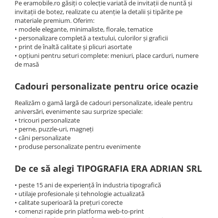
Pe eramobile.ro găsiți o colecție variată de invitații de nuntă și
invitații de botez, realizate cu atenție la detalii și tipărite pe
materiale premium. Oferim:
• modele elegante, minimaliste, florale, tematice
• personalizare completă a textului, culorilor și graficii
• print de înaltă calitate și plicuri asortate
• opțiuni pentru seturi complete: meniuri, place carduri, numere
de masă
Cadouri personalizate pentru orice ocazie
Realizăm o gamă largă de cadouri personalizate, ideale pentru
aniversări, evenimente sau surprize speciale:
• tricouri personalizate
• perne, puzzle-uri, magneți
• căni personalizate
• produse personalizate pentru evenimente
De ce să alegi TIPOGRAFIA ERA ADRIAN SRL
• peste 15 ani de experiență în industria tipografică
• utilaje profesionale și tehnologie actualizată
• calitate superioară la prețuri corecte
• comenzi rapide prin platforma web‑to‑print