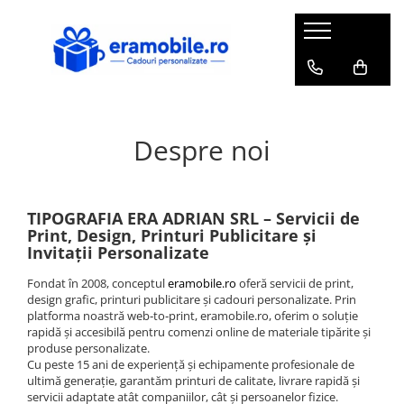
CADOURI PERSONALIZATE
PRODUSE GRAVATE
INVITATII DE NUNTA SAU BOTEZ
Ardezie
Cutie din lemn pentru vin
Invitatii de nunta
Body personalizat
Tocătoare din lemn gravate –
Invitatii de botez
Despre noi
cadouri utile, cu suflet
Brelocuri personalizate
Invitatii de nunta & botez
Portofele personalizate
Cana personalizata
Invitatii evenimente
Sticla de buzunar personalizata
Căni MESERII
Cutii prajituri
TIPOGRAFIA ERA ADRIAN SRL – Servicii de
Ceasuri personalizate
Print, Design, Printuri Publicitare și
Etichete personalizate
Invitații Personalizate
Echipamente protectie
Liste asezare mese, decor
Fondat în 2008, conceptul
eramobile.ro
oferă servicii de print,
Halba sticla personalizata
Marturii
design grafic, printuri publicitare și cadouri personalizate. Prin
Jocuri personalizate
platforma noastră web‑to‑print, eramobile.ro, oferim o soluție
Numere de masa nunta, botez,
rapidă și accesibilă pentru comenzi online de materiale tipărite și
evenimente
Magneti foto personalizati
produse personalizate.
Cu peste 15 ani de experiență și echipamente profesionale de
Plicuri pentru bani
Mousepad
ultimă generație, garantăm printuri de calitate, livrare rapidă și
Pungi marturii nunta, botez,
servicii adaptate atât companiilor, cât și persoanelor fizice.
Perne personalizate