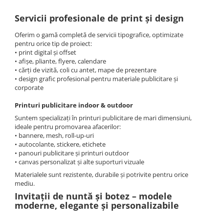
evenimente
Puzzle personalizat
Servicii profesionale de print și design
Tavita de mot
Rame foto personalizate
Umerase Personalizate
Oferim o gamă completă de servicii tipografice, optimizate
Plachete personalizate
pentru orice tip de proiect:
Pahare personalizate
• print digital și offset
Sort personalizat
• afișe, pliante, flyere, calendare
• cărți de vizită, coli cu antet, mape de prezentare
Tricouri personalizate
• design grafic profesional pentru materiale publicitare și
corporate
Pix personalizat
Set cadou
Printuri publicitare indoor & outdoor
Suntem specializați în printuri publicitare de mari dimensiuni,
ideale pentru promovarea afacerilor:
• bannere, mesh, roll-up-uri
• autocolante, stickere, etichete
• panouri publicitare și printuri outdoor
• canvas personalizat și alte suporturi vizuale
Materialele sunt rezistente, durabile și potrivite pentru orice
mediu.
Invitații de nuntă și botez – modele
moderne, elegante și personalizabile