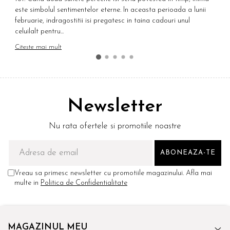
este simbolul sentimentelor eterne. In aceasta perioada a lunii
E
februarie, indragostitii isi pregatesc in taina cadouri unul
p
celuilalt pentru...
C
Citeste mai mult
Newsletter
Nu rata ofertele si promotiile noastre
Vreau sa primesc newsletter cu promotiile magazinului. Afla mai
multe in
Politica de Confidentialitate
MAGAZINUL MEU