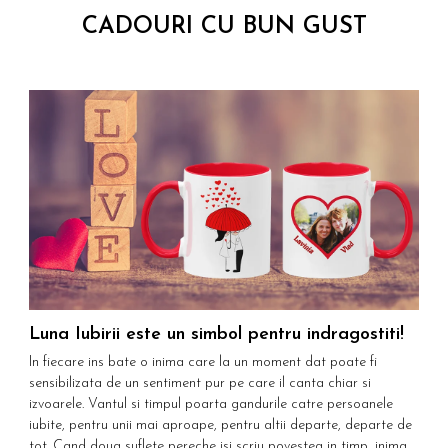
CADOURI CU BUN GUST
Luna Iubirii este un simbol pentru indragostiti!
w
In fiecare ins bate o inima care la un moment dat poate fi
F
sensibilizata de un sentiment pur pe care il canta chiar si
n
izvoarele. Vantul si timpul poarta gandurile catre persoanele
m
iubite, pentru unii mai aproape, pentru altii departe, departe de
z
tot. Cand doua suflete pereche isi scriu povestea in timp, inima
c