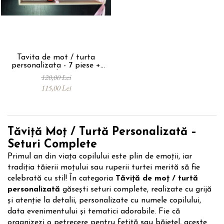
evenimente
Puzzle personalizat
Tavita de mot
Rame foto personalizate
Umerase Personalizate
Plachete personalizate
Pahare personalizate
Tavita de mot / turta
Sort personalizat
personalizata - 7 piese +
cadou
Tricouri personalizate
120,00 Lei
115,00 Lei
Pix personalizat
Set cadou
Tăviță Moț / Turtă Personalizată –
Seturi Complete
Primul an din viața copilului este plin de emoții, iar
tradiția tăierii moțului sau ruperii turtei merită să fie
celebrată cu stil! În categoria
Tăviță de moț / turtă
personalizată
găsești seturi complete, realizate cu grijă
și atenție la detalii, personalizate cu numele copilului,
data evenimentului și tematici adorabile. Fie că
organizezi o petrecere pentru fetiță sau băiețel, aceste