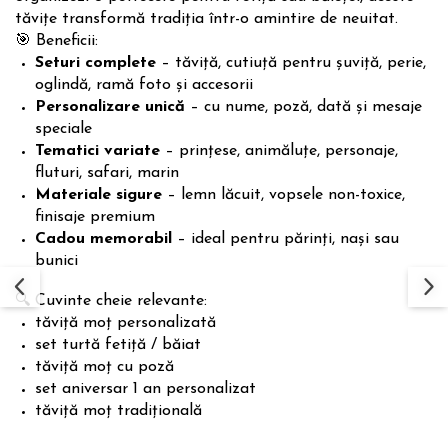
tăvițe transformă tradiția într-o amintire de neuitat.
🎯 Beneficii:
Seturi complete
– tăviță, cutiuță pentru șuviță, perie,
oglindă, ramă foto și accesorii
Personalizare unică
– cu nume, poză, dată și mesaje
speciale
Tematici variate
– prințese, animăluțe, personaje,
fluturi, safari, marin
Materiale sigure
– lemn lăcuit, vopsele non-toxice,
finisaje premium
Cadou memorabil
– ideal pentru părinți, nași sau
bunici
🔍 Cuvinte cheie relevante:
tăviță moț personalizată
set turtă fetiță / băiat
tăviță moț cu poză
set aniversar 1 an personalizat
tăviță moț tradițională