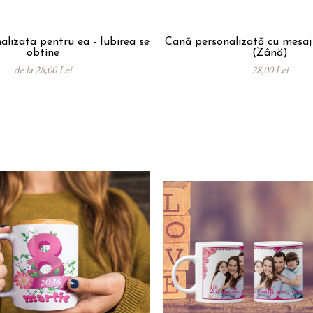
lizata pentru ea - Iubirea se
Cană personalizată cu mesa
obtine
(Zână)
de la 28,00 Lei
28,00 Lei