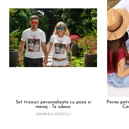
evenimente
Puzzle personalizat
Tavita de mot
Rame foto personalizate
Umerase Personalizate
Plachete personalizate
Pahare personalizate
Sort personalizat
Tricouri personalizate
Pix personalizat
Set cadou
Set tricouri personalizate cu poza si
Perna patr
mesaj - Te iubesc
Ca
110,00 Lei
100,00 Lei