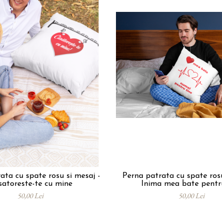
ata cu spate rosu si mesaj -
Perna patrata cu spate rosu
satoreste-te cu mine
Inima mea bate pentr
50,00 Lei
50,00 Lei