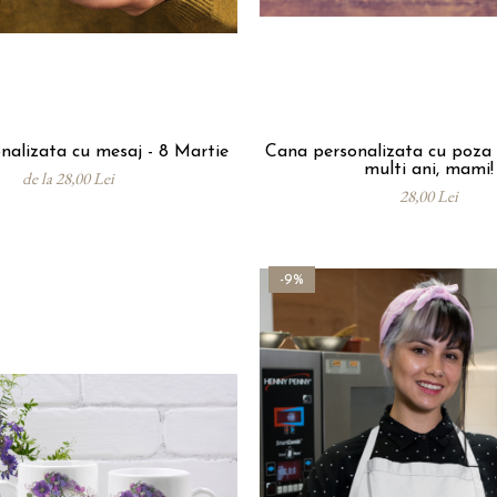
nalizata cu mesaj - 8 Martie
Cana personalizata cu poza 
multi ani, mami!
de la 28,00 Lei
28,00 Lei
-9%