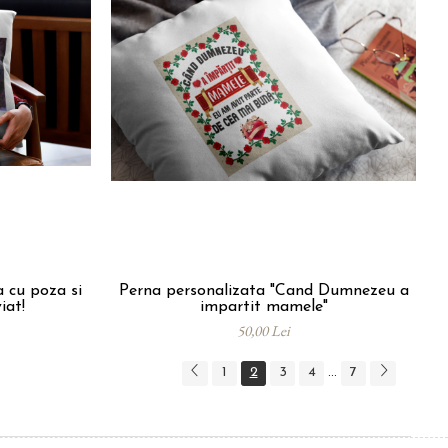
 cu poza si
Perna personalizata "Cand Dumnezeu a
iat!
impartit mamele"
50,00 Lei
1
2
3
4
7
...