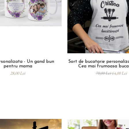
sonalizata - Un gand bun
Sort de bucatarie personaliz
pentru mama
Cea mai frumoasa buca
28,00 Lei
70,00 Lei
64,00 Lei