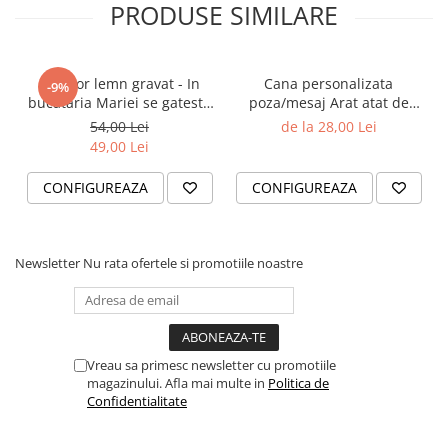
PRODUSE SIMILARE
Tocator lemn gravat - In
Cana personalizata
-9%
bucataria Mariei se gateste
poza/mesaj Arat atat de
cu dragoste
bine
54,00 Lei
de la 28,00 Lei
49,00 Lei
CONFIGUREAZA
CONFIGUREAZA
Newsletter
Nu rata ofertele si promotiile noastre
Vreau sa primesc newsletter cu promotiile
magazinului. Afla mai multe in
Politica de
Confidentialitate