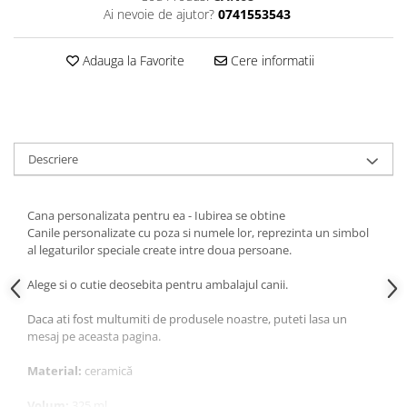
Ai nevoie de ajutor?
0741553543
Adauga la Favorite
Cere informatii
Descriere
Cana personalizata pentru ea - Iubirea se obtine
Canile personalizate cu poza si numele lor, reprezinta un simbol
al legaturilor speciale create intre doua persoane.
Alege si o cutie deosebita pentru ambalajul canii.
Daca ati fost multumiti de produsele noastre, puteti lasa un
mesaj pe aceasta pagina.
Material:
ceramică
Volum:
325 ml