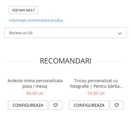
Finisare:
VEZI MAI MULT
Lucioasă
Informatii conformitate produs
Model cană:
alba normală
Instrucțiuni de ingrijire:
Review-uri
(0)
Se poate spăla în mașina de spălat
vase, rezistentă la zgârieturi, se poate folosi în cuptorul cu
microunde.
RECOMANDARI
Ardezie inima personalizata
Tricou personalizat cu
poza / mesaj
fotografie | Pentru bărbați
și femei
80,00 Lei
55,00 Lei
CONFIGUREAZA
CONFIGUREAZA