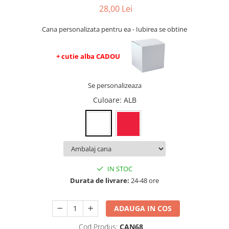
evenimente
28,00 Lei
Puzzle personalizat
Tavita de mot
Rame foto personalizate
Cana personalizata pentru ea - Iubirea se obtine
Umerase Personalizate
Plachete personalizate
Pahare personalizate
+ cutie alba CADOU
Sort personalizat
Tricouri personalizate
Se personalizeaza
Pix personalizat
Culoare
: ALB
Set cadou
IN STOC
Durata de livrare:
24-48 ore
ADAUGA IN COS
Cod Produs:
CAN68