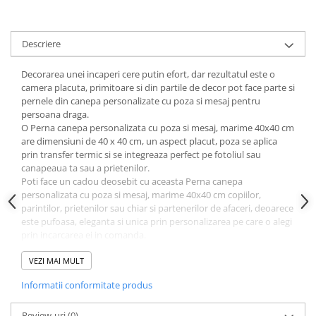
Descriere
Decorarea unei incaperi cere putin efort, dar rezultatul este o
camera placuta, primitoare si din partile de decor pot face parte si
pernele din canepa personalizate cu poza si mesaj pentru
persoana draga.
O Perna canepa personalizata cu poza si mesaj, marime 40x40 cm
are dimensiuni de 40 x 40 cm, un aspect placut, poza se aplica
prin transfer termic si se integreaza perfect pe fotoliul sau
canapeaua ta sau a prietenilor.
Poti face un cadou deosebit cu aceasta Perna canepa
personalizata cu poza si mesaj, marime 40x40 cm copiilor,
parintilor, prietenilor sau chiar si partenerilor de afaceri, deoarece
este pufoasa, eleganta si unica prin personalizarea pe care o alegi
prin incarcarea ei in comanda.
Perna canepa personalizata cu poza si mesaj, marime 40x40 cm
se poate personaliza pe ambele fete, aducand un mare avantaj
VEZI MAI MULT
prin aplicarea mai multor poze.
Informatii conformitate produs
Husa are o culoare putin galbuie, un fermoar in partea de jos si
umplutura, are proprietati antialergice si antifungice, iar
compozitia ii da o durabilitate in timp foarte ridicata.
Review-uri
(0)