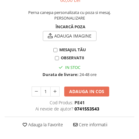
evenimente
Puzzle personalizat
Perna canepa personalizata cu poza si mesaj.
Tavita de mot
Rame foto personalizate
PERSONALIZARE
Umerase Personalizate
ÎNCARCĂ POZA
Plachete personalizate
Pahare personalizate
ADAUGA IMAGINE
Sort personalizat
Tricouri personalizate
MESAJUL TĂU
Pix personalizat
OBSERVATII
Set cadou
IN STOC
Durata de livrare:
24-48 ore
ADAUGA IN COS
Cod Produs:
PE41
Ai nevoie de ajutor?
0741553543
Adauga la Favorite
Cere informatii