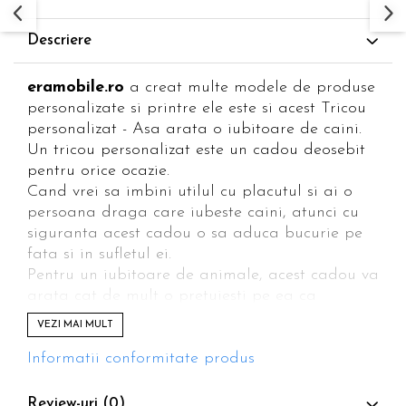
Descriere
eramobile.ro
a creat multe modele de produse
personalizate si printre ele este si acest Tricou
personalizat - Asa arata o iubitoare de caini.
Un tricou personalizat este un cadou deosebit
pentru orice ocazie.
Cand vrei sa imbini utilul cu placutul si ai o
persoana draga care iubeste caini, atunci cu
siguranta acest cadou o sa aduca bucurie pe
fata si in sufletul ei.
Pentru un iubitoare de animale, acest cadou va
arata cat de mult o pretuiesti pe ea ca
persoana si hobby-urile pe care le are.
VEZI MAI MULT
Va vedea ca nu iti sunt indiferente lucrurile la
care tine si cu siguranta relatia dintre voi se
Informatii conformitate produs
apropie.
Acest Tricou Personalizat - Asa arata o
Review-uri
(0)