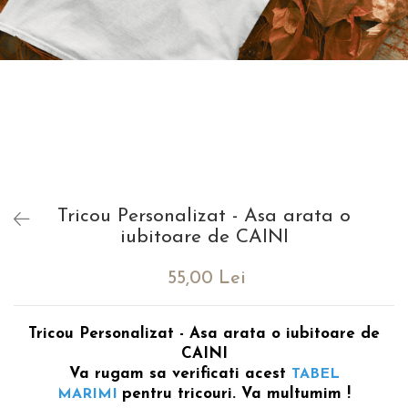
evenimente
Puzzle personalizat
Tavita de mot
Rame foto personalizate
Umerase Personalizate
Plachete personalizate
Pahare personalizate
Sort personalizat
Tricouri personalizate
Pix personalizat
Set cadou
Tricou Personalizat - Asa arata o
iubitoare de CAINI
55,00 Lei
Tricou Personalizat - Asa arata o iubitoare de
CAINI
Va rugam sa verificati acest
TABEL
pentru tricouri. Va multumim !
MARIMI