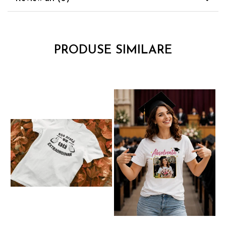
iubitoare de CAINI poate fi facut impreuna si
cu alte produse din magazinul nostru online,
cum ar fi perne, cani, brelocuri, felicitari,
ardezii, ceasuri etc.
PRODUSE SIMILARE
Trebuie doar sa comanzi produsul dorit si noi
il expediem intr-un timp cat mai scurt si in
siguranta.
Daca esti multumit de produsele noastre, te
rog sa lasi un mesaj pe aceasta pagina.