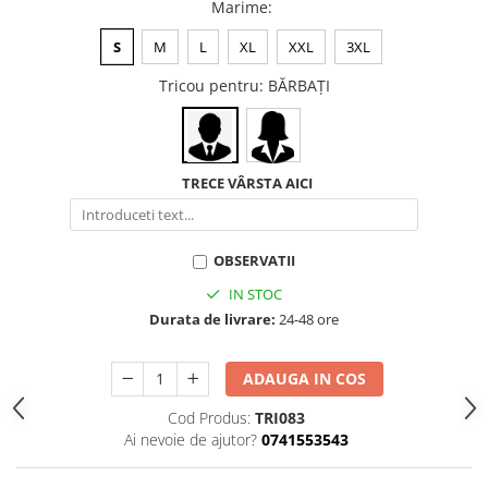
Marime
:
S
M
L
XL
XXL
3XL
Tricou pentru
: BĂRBAŢI
TRECE VÂRSTA AICI
OBSERVATII
IN STOC
Durata de livrare:
24-48 ore
ADAUGA IN COS
Cod Produs:
TRI083
Ai nevoie de ajutor?
0741553543