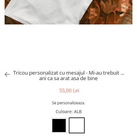
evenimente
Puzzle personalizat
Tavita de mot
Rame foto personalizate
Umerase Personalizate
Plachete personalizate
Pahare personalizate
Sort personalizat
Tricouri personalizate
Pix personalizat
Set cadou
Tricou personalizat cu mesajul - Mi-au trebuit ...
ani ca sa arat asa de bine
55,00 Lei
Se personalizeaza.
Culoare
: ALB