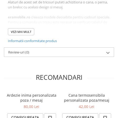
Alaturi de acest set de tricouri puteti achizitiona o cana, o perna,
un breloc cu acelasi design si mesaj.
eramobile.ro
creeaza modele deosebite pentru cadouri speciale.
Pentru a comanda un tricou este necesar sa verificati tabelul de
marimi pentru o comanda exacta.
VEZI MAI MULT
Daca sunteti multumiti de produsele noastre, va rugam lasati un
Informatii conformitate produs
review pe aceasta pagina.
Review-uri
(0)
RECOMANDARI
Ardezie inima personalizata
Cana termosensibila
poza / mesaj
personalizata poza/mesaj
80,00 Lei
42,00 Lei
CONFIGUREAZA
CONFIGUREAZA