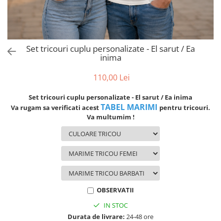
evenimente
Puzzle personalizat
Tavita de mot
Rame foto personalizate
Umerase Personalizate
Plachete personalizate
Set tricouri cuplu personalizate - El sarut / Ea
Pahare personalizate
inima
Sort personalizat
Tricouri personalizate
110,00 Lei
Pix personalizat
Set tricouri cuplu personalizate - El sarut / Ea inima
Set cadou
TABEL MARIMI
Va rugam sa verificati acest
pentru tricouri.
Va multumim !
OBSERVATII
IN STOC
Durata de livrare:
24-48 ore