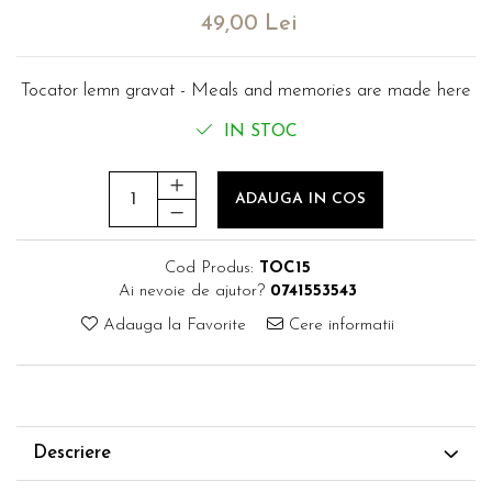
evenimente
49,00 Lei
Puzzle personalizat
Tavita de mot
Rame foto personalizate
Umerase Personalizate
Tocator lemn gravat - Meals and memories are made here
Plachete personalizate
Pahare personalizate
Sort personalizat
IN STOC
Tricouri personalizate
Pix personalizat
ADAUGA IN COS
Set cadou
Cod Produs:
TOC15
Ai nevoie de ajutor?
0741553543
Adauga la Favorite
Cere informatii
Descriere