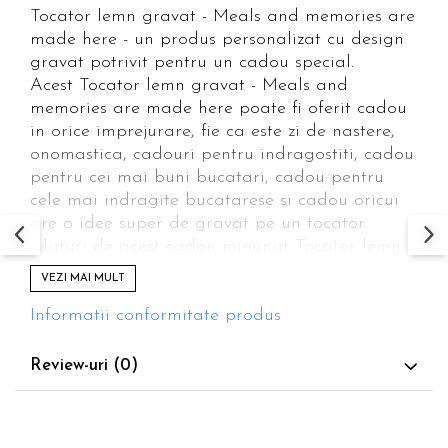
Tocator lemn gravat - Meals and memories are
made here - un produs personalizat cu design
gravat potrivit pentru un cadou special.
Acest Tocator lemn gravat - Meals and
memories are made here poate fi oferit cadou
in orice imprejurare, fie ca este zi de nastere,
onomastica, cadouri pentru indragostiti, cadou
pentru cei mai buni bucatari, cadou pentru
cele mai indragite bucatarese si cadou oricui
are o idee super de gravat pe un tocator.
Alaturi de acest cadou minunat Tocator lemn
personalizat prin gravura - Meals and
VEZI MAI MULT
memories are made here puteti achizitiona din
magazinul Eramobile.ro cani, perne, tricouri,
Informatii conformitate produs
ardezii, magneti si multe produse care se
personalizeaza.
Review-uri
(0)
Materialul din care este fabricat tocatorul este
lemn masiv de fag tratat special pentru