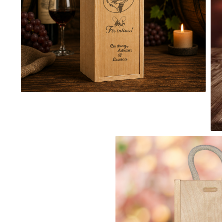
evenimente
Puzzle personalizat
Tavita de mot
Rame foto personalizate
Umerase Personalizate
Plachete personalizate
Pahare personalizate
Sort personalizat
Tricouri personalizate
Pix personalizat
Set cadou