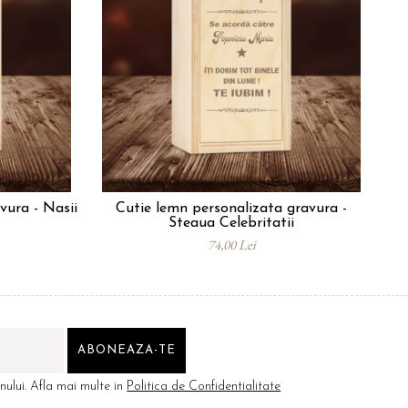
vura - Nasii
Cutie lemn personalizata gravura -
Cu
Steaua Celebritatii
74,00 Lei
ului. Afla mai multe in
Politica de Confidentialitate