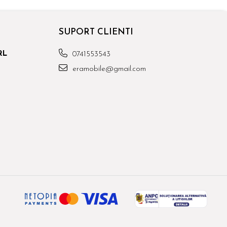
SUPORT CLIENTI
RL
0741553543
eramobile@gmail.com