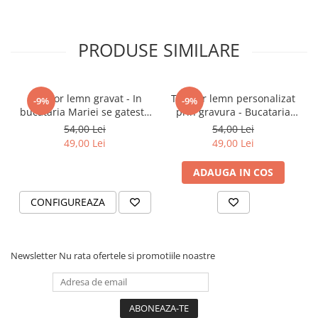
PRODUSE SIMILARE
Tocator lemn gravat - In
Tocator lemn personalizat
-9%
-9%
bucataria Mariei se gateste
prin gravura - Bucataria
cu dragoste
mea, regulile mele
54,00 Lei
54,00 Lei
49,00 Lei
49,00 Lei
ADAUGA IN COS
CONFIGUREAZA
Newsletter
Nu rata ofertele si promotiile noastre