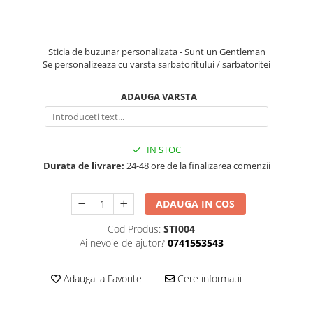
evenimente
Puzzle personalizat
Tavita de mot
Rame foto personalizate
Umerase Personalizate
Sticla de buzunar personalizata - Sunt un Gentleman
Plachete personalizate
Se personalizeaza cu varsta sarbatoritului / sarbatoritei
Pahare personalizate
Sort personalizat
ADAUGA VARSTA
Tricouri personalizate
Pix personalizat
Set cadou
IN STOC
Durata de livrare:
24-48 ore de la finalizarea comenzii
ADAUGA IN COS
Cod Produs:
STI004
Ai nevoie de ajutor?
0741553543
Adauga la Favorite
Cere informatii