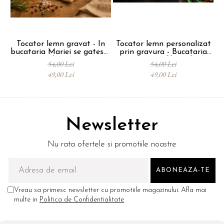
Tocator lemn gravat - In
Tocator lemn personalizat
bucataria Mariei se gateste
prin gravura - Bucataria
cu dragoste
mea, regulile mele
54,00 Lei
54,00 Lei
49,00 Lei
49,00 Lei
Newsletter
Nu rata ofertele si promotiile noastre
Vreau sa primesc newsletter cu promotiile magazinului. Afla mai
multe in
Politica de Confidentialitate