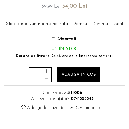
evenimente
54,00 Lei
59,99 Lei
Puzzle personalizat
Tavita de mot
Rame foto personalizate
Umerase Personalizate
Sticla de buzunar personalizata - Domnu ii Domn si in Sant
Plachete personalizate
Pahare personalizate
Sort personalizat
Observatii
Tricouri personalizate
IN STOC
Pix personalizat
Durata de livrare:
24-48 ore de la finalizarea comenzii
Set cadou
ADAUGA IN COS
Cod Produs:
STI006
Ai nevoie de ajutor?
0741553543
Adauga la Favorite
Cere informatii