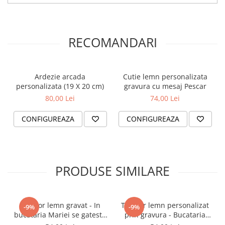
RECOMANDARI
Ardezie arcada
Cutie lemn personalizata
personalizata (19 X 20 cm)
gravura cu mesaj Pescar
80,00 Lei
74,00 Lei
CONFIGUREAZA
CONFIGUREAZA
PRODUSE SIMILARE
Tocator lemn gravat - In
Tocator lemn personalizat
-9%
-9%
bucataria Mariei se gateste
prin gravura - Bucataria
cu dragoste
mea, regulile mele