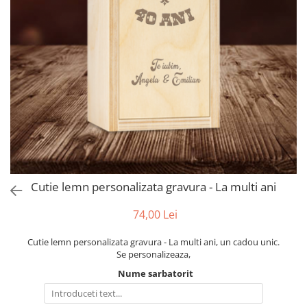
evenimente
Puzzle personalizat
Tavita de mot
Rame foto personalizate
Umerase Personalizate
Plachete personalizate
Pahare personalizate
Sort personalizat
Tricouri personalizate
Pix personalizat
Set cadou
Cutie lemn personalizata gravura - La multi ani
74,00 Lei
Cutie lemn personalizata gravura - La multi ani, un cadou unic.
Se personalizeaza,
Nume sarbatorit