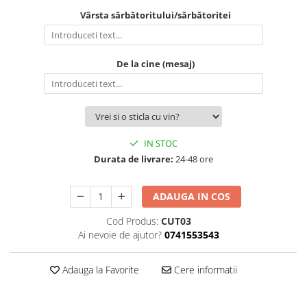
Vârsta sărbătoritului/sărbătoritei
De la cine (mesaj)
IN STOC
Durata de livrare:
24-48 ore
ADAUGA IN COS
Cod Produs:
CUT03
Ai nevoie de ajutor?
0741553543
Adauga la Favorite
Cere informatii