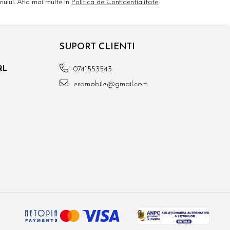
ului. Afla mai multe in
Politica de Confidentialitate
SUPORT CLIENTI
RL
0741553543
eramobile@gmail.com