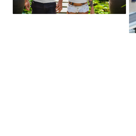
evenimente
Puzzle personalizat
Tavita de mot
Rame foto personalizate
Umerase Personalizate
Plachete personalizate
Pahare personalizate
Sort personalizat
Tricouri personalizate
Pix personalizat
Set cadou