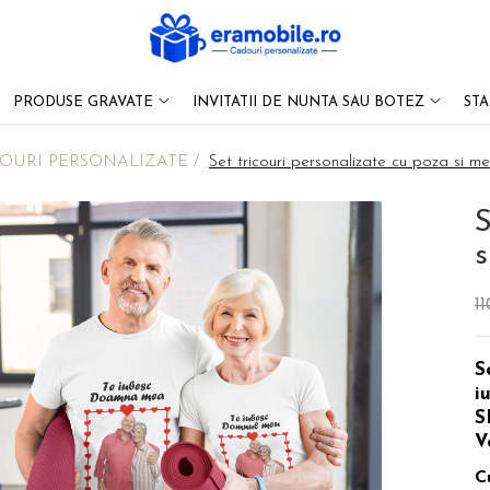
PRODUSE GRAVATE
INVITATII DE NUNTA SAU BOTEZ
ST
OURI PERSONALIZATE /
Set tricouri personalizate cu poza si me
S
s
11
S
i
S
V
C