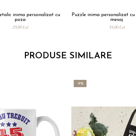
etalic inima personalizat cu
Puzzle inima personalizat cu
poza
mesaj
29,00 Lei
35,00 Lei
PRODUSE SIMILARE
-9%