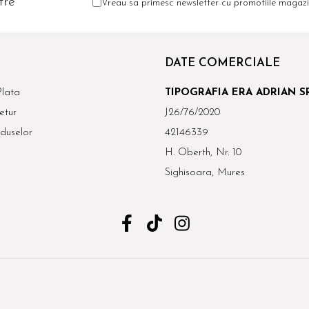
tre
Vreau sa primesc newsletter cu promotiile magazin
DATE COMERCIALE
lata
TIPOGRAFIA ERA ADRIAN S
etur
J26/76/2020
duselor
42146339
H. Oberth, Nr. 10
Sighisoara, Mures