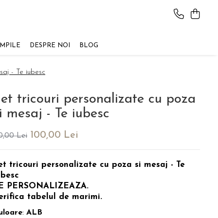
AMPILE
DESPRE NOI
BLOG
saj - Te iubesc
et tricouri personalizate cu poza
i mesaj - Te iubesc
100,00 Lei
0,00 Lei
et tricouri personalizate cu poza si mesaj - Te
ubesc
E PERSONALIZEAZA.
erifica tabelul de marimi.
uloare
:
ALB