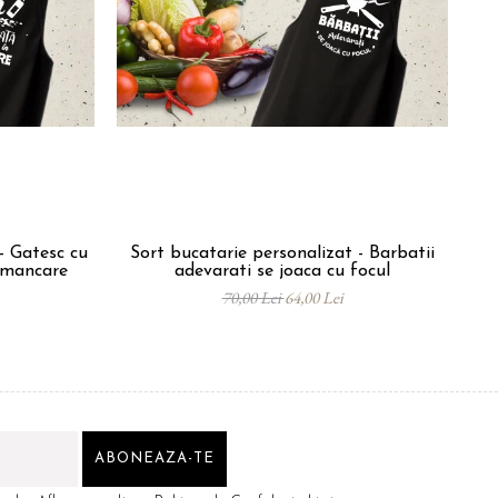
- Gatesc cu
Sort bucatarie personalizat - Barbatii
n mancare
adevarati se joaca cu focul
70,00 Lei
64,00 Lei