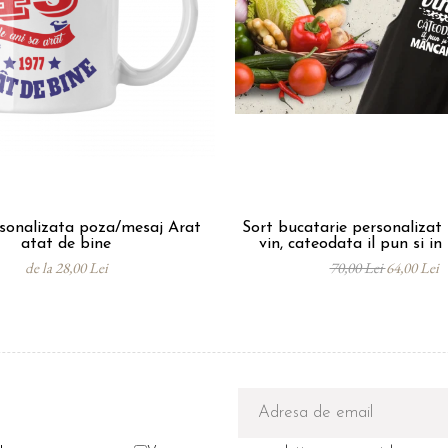
onalizata poza/mesaj Arat
Sort bucatarie personalizat 
atat de bine
vin, cateodata il pun si i
de la 28,00 Lei
70,00 Lei
64,00 Lei