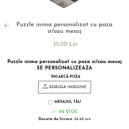
evenimente
Puzzle personalizat
Tavita de mot
Rame foto personalizate
Umerase Personalizate
Puzzle inima personalizat cu poza
Plachete personalizate
Pahare personalizate
si/sau mesaj
Sort personalizat
Tricouri personalizate
35,00 Lei
Pix personalizat
Set cadou
Puzzle inima personalizat cu poza si/sau mesaj
SE PERSONALIZEAZA
ÎNCARCĂ POZA
ADAUGA IMAGINE
MESAJUL TĂU
IN STOC
Durata de livrare:
24-48 ore