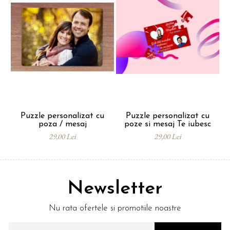
suprafata sublimabila.
Puzzle se livreaza intr-o punga de plastic
transparenta si se poate impacheta in hartie
personalizata de ambalat, la alegerea
clientului.
Puzzle personalizat cu
Puzzle personalizat cu
poza / mesaj
poze si mesaj Te iubesc
p
29,00 Lei
29,00 Lei
Newsletter
Nu rata ofertele si promotiile noastre