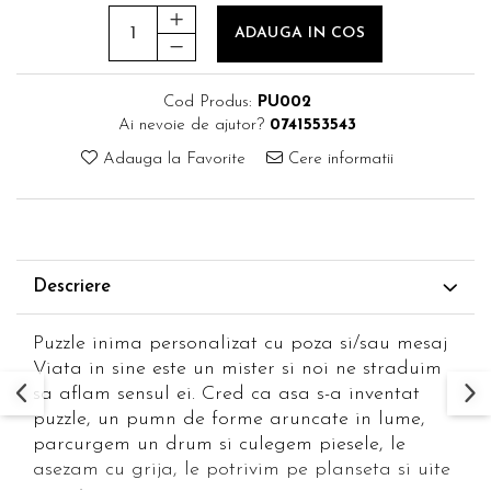
ADAUGA IN COS
Cod Produs:
PU002
Ai nevoie de ajutor?
0741553543
Adauga la Favorite
Cere informatii
Descriere
Puzzle inima personalizat cu poza si/sau mesaj
Viata in sine este un mister si noi ne straduim
sa aflam sensul ei. Cred ca asa s-a inventat
puzzle, un pumn de forme aruncate in lume,
parcurgem un drum si culegem piesele, le
asezam cu grija, le potrivim pe planseta si uite