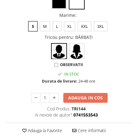
Marime
:
S
M
L
XL
XXL
3XL
Tricou pentru
: BĂRBAŢI
OBSERVATII
IN STOC
Durata de livrare:
24-48 ore
ADAUGA IN COS
Cod Produs:
TRI144
Ai nevoie de ajutor?
0741553543
Adauga la Favorite
Cere informatii