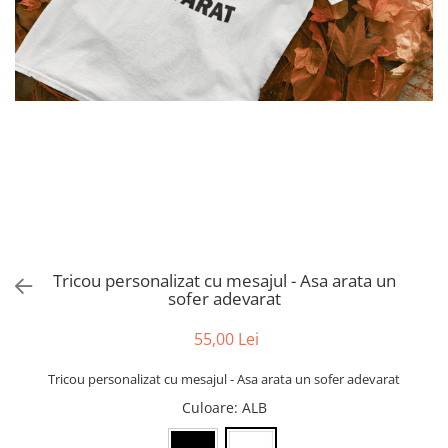
evenimente
Puzzle personalizat
Tavita de mot
Rame foto personalizate
Umerase Personalizate
Plachete personalizate
Pahare personalizate
Sort personalizat
Tricouri personalizate
Pix personalizat
Set cadou
Tricou personalizat cu mesajul - Asa arata un
sofer adevarat
55,00 Lei
Tricou personalizat cu mesajul - Asa arata un sofer adevarat
Culoare
: ALB