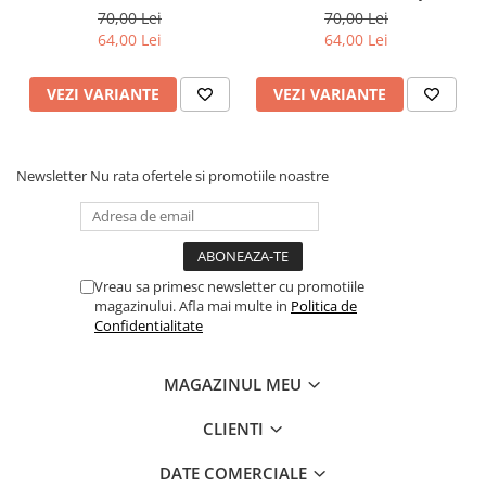
pun si in mancare
cu focul
70,00 Lei
70,00 Lei
64,00 Lei
64,00 Lei
VEZI VARIANTE
VEZI VARIANTE
Newsletter
Nu rata ofertele si promotiile noastre
Vreau sa primesc newsletter cu promotiile
magazinului. Afla mai multe in
Politica de
Confidentialitate
MAGAZINUL MEU
CLIENTI
DATE COMERCIALE