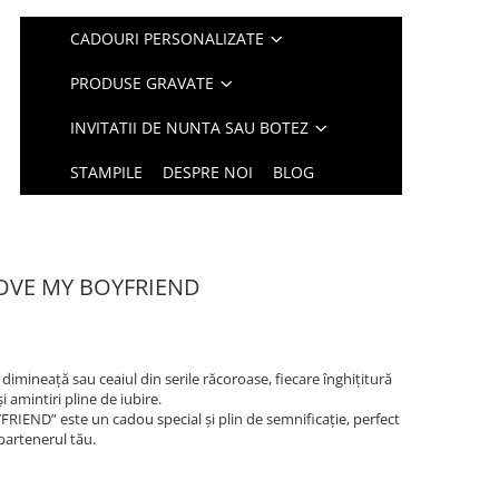
CADOURI PERSONALIZATE
PRODUSE GRAVATE
INVITATII DE NUNTA SAU BOTEZ
STAMPILE
DESPRE NOI
BLOG
 LOVE MY BOYFRIEND
 dimineață sau ceaiul din serile răcoroase, fiecare înghițitură
i amintiri pline de iubire.
RIEND” este un cadou special și plin de semnificație, perfect
partenerul tău.