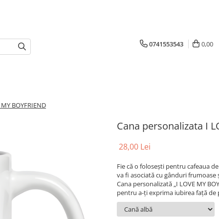
0741553543
0,00
VE MY BOYFRIEND
Cana personalizata I
28,00 Lei
Fie că o folosești pentru cafeaua de
va fi asociată cu gânduri frumoase ș
Cana personalizată „I LOVE MY BOYF
pentru a-ți exprima iubirea față de 