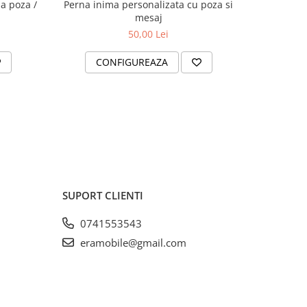
a poza /
Perna inima personalizata cu poza si
Breloc m
mesaj
50,00 Lei
CONFIGUREAZA
C
SUPORT CLIENTI
0741553543
eramobile@gmail.com