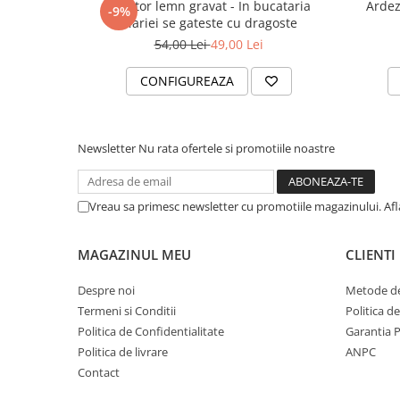
Tocator lemn gravat - In bucataria
Ardez
-9%
Mariei se gateste cu dragoste
54,00 Lei
49,00 Lei
CONFIGUREAZA
Newsletter
Nu rata ofertele si promotiile noastre
Vreau sa primesc newsletter cu promotiile magazinului. Af
MAGAZINUL MEU
CLIENTI
Despre noi
Metode de
Termeni si Conditii
Politica d
Politica de Confidentialitate
Garantia 
Politica de livrare
ANPC
Contact