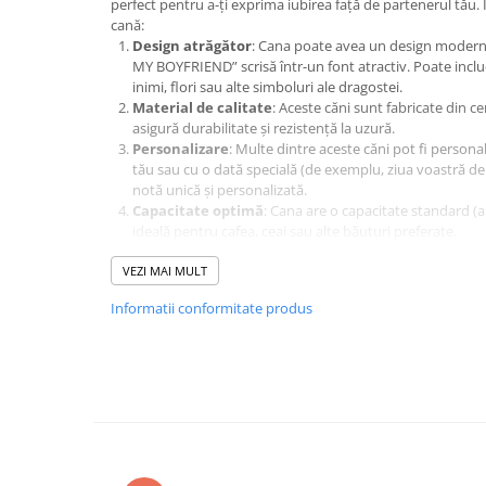
perfect pentru a-ți exprima iubirea față de partenerul tău. 
cană:
Design atrăgător
: Cana poate avea un design modern ș
MY BOYFRIEND” scrisă într-un font atractiv. Poate incl
inimi, flori sau alte simboluri ale dragostei.
Material de calitate
: Aceste căni sunt fabricate din ce
asigură durabilitate și rezistență la uzură.
Personalizare
: Multe dintre aceste căni pot fi persona
tău sau cu o dată specială (de exemplu, ziua voastră de
notă unică și personalizată.
Capacitate optimă
: Cana are o capacitate standard (a
ideală pentru cafea, ceai sau alte băuturi preferate.
Cadou perfect
: Este un cadou minunat pentru aniversăr
VEZI MAI MULT
simplu pentru a-i arata partenerului cât de mult îl aprec
Această cana nu doar că este funcțională, dar servește și c
Informatii conformitate produs
dragostei voastre!