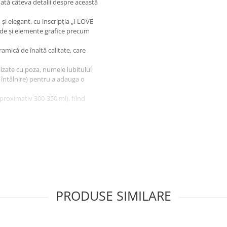
Iată câteva detalii despre această
i elegant, cu inscripția „I LOVE
ude și elemente grafice precum
ramică de înaltă calitate, care
lizate cu poza, numele iubitului
 întâlnire) pentru a adauga o
proximativ 300-350 ml), fiind
i, zile de naștere sau pur și
iezi.
a o amintire constantă a
PRODUSE SIMILARE