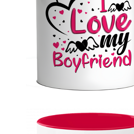
evenimente
Puzzle personalizat
Tavita de mot
Rame foto personalizate
Umerase Personalizate
Plachete personalizate
Pahare personalizate
Sort personalizat
Tricouri personalizate
Pix personalizat
Set cadou