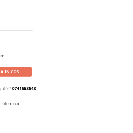
are
A IN COS
ajutor?
0741553543
informatii