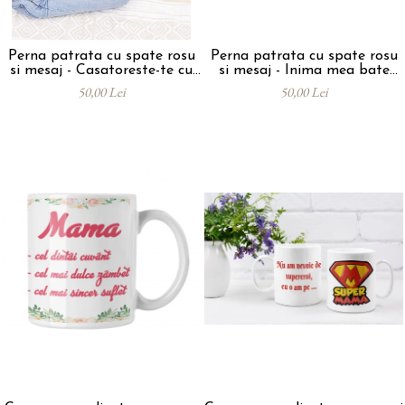
Perna patrata cu spate rosu
Perna patrata cu spate rosu
si mesaj - Casatoreste-te cu
si mesaj - Inima mea bate
mine
pentru tine
50,00 Lei
50,00 Lei