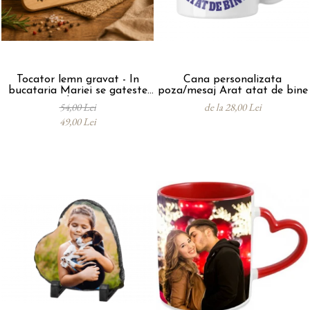
evenimente
Puzzle personalizat
Tavita de mot
Rame foto personalizate
Umerase Personalizate
Plachete personalizate
Pahare personalizate
Tocator lemn gravat - In
Cana personalizata
Sort personalizat
bucataria Mariei se gateste
poza/mesaj Arat atat de bine
cu dragoste
Tricouri personalizate
54,00 Lei
de la 28,00 Lei
49,00 Lei
Pix personalizat
Set cadou