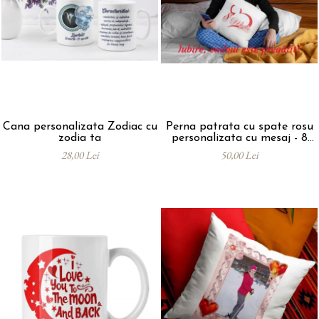
Cana personalizata Zodiac cu
Perna patrata cu spate rosu
zodia ta
personalizata cu mesaj - 8
Martie
28,00 Lei
50,00 Lei