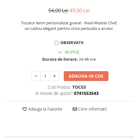
evenimente
Puzzle personalizat
54,00 Lei
49,00 Lei
Tavita de mot
Rame foto personalizate
Umerase Personalizate
Tocator lemn personalizat gravat - Nasii Master Chef,
Plachete personalizate
un cadou elegant pentru orice perioada a anului.
Pahare personalizate
Sort personalizat
OBSERVATII
Tricouri personalizate
IN STOC
Pix personalizat
Durata de livrare:
24-48 ore
Set cadou
ADAUGA IN COS
Cod Produs:
TOC03
Ai nevoie de ajutor?
0741553543
Adauga la Favorite
Cere informatii