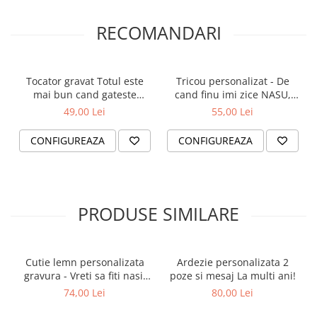
RECOMANDARI
Tocator gravat Totul este
Tricou personalizat - De
mai bun cand gateste
cand finu imi zice NASU,
Bunica
Intorc banii cu farasu
49,00 Lei
55,00 Lei
CONFIGUREAZA
CONFIGUREAZA
PRODUSE SIMILARE
Cutie lemn personalizata
Ardezie personalizata 2
gravura - Vreti sa fiti nasii
poze si mesaj La multi ani!
nostri?
74,00 Lei
80,00 Lei