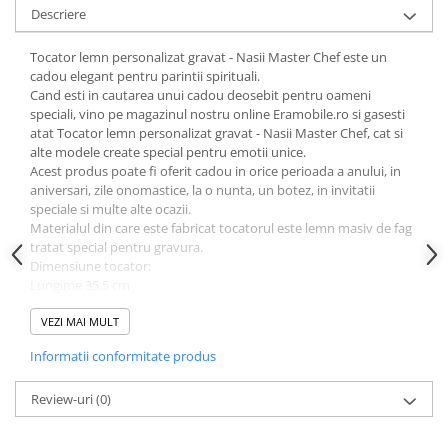
Descriere
Tocator lemn personalizat gravat - Nasii Master Chef este un
cadou elegant pentru parintii spirituali.
Cand esti in cautarea unui cadou deosebit pentru oameni
speciali, vino pe magazinul nostru online Eramobile.ro si gasesti
atat Tocator lemn personalizat gravat - Nasii Master Chef, cat si
alte modele create special pentru emotii unice.
Acest produs poate fi oferit cadou in orice perioada a anului, in
aniversari, zile onomastice, la o nunta, un botez, in invitatii
speciale si multe alte ocazii.
Materialul din care este fabricat tocatorul este lemn masiv de fag
tratat special pentru gravura.
Dimensiune tocator:
Lungime 35,5 cm
Latime 16 cm
Grosime 1,5 cm.
VEZI MAI MULT
Nu este recomandat ca tocatorul gravat sa fie introdus in masina
Informatii conformitate produs
de spalat vase.
Review-uri
(0)