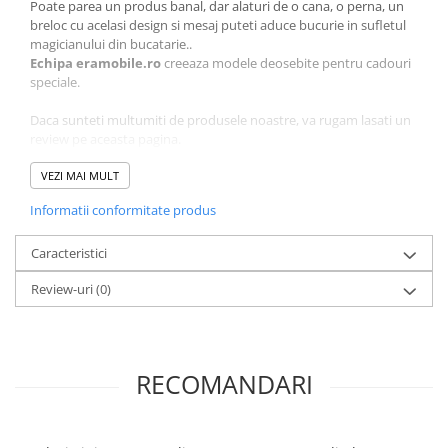
Poate parea un produs banal, dar alaturi de o cana, o perna, un
breloc cu acelasi design si mesaj puteti aduce bucurie in sufletul
magicianului din bucatarie..
Echipa eramobile.ro
creeaza modele deosebite pentru cadouri
speciale.
Daca sunteti multumiti de produsele noastre, va rugam lasati un
review pe aceasta pagina.
VEZI MAI MULT
Informatii conformitate produs
Caracteristici
Review-uri
(0)
RECOMANDARI