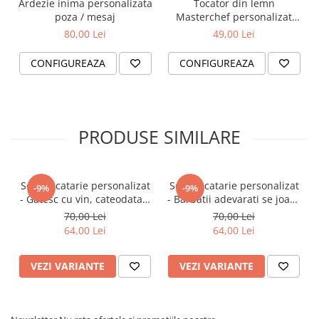
Ardezie inima personalizata
Tocator din lemn
poza / mesaj
Masterchef personalizat
prin gravura
80,00 Lei
49,00 Lei
CONFIGUREAZA
CONFIGUREAZA
PRODUSE SIMILARE
Sort bucatarie personalizat
Sort bucatarie personalizat
-9%
-9%
- Gatesc cu vin, cateodata il
- Barbatii adevarati se joaca
pun si in mancare
cu focul
70,00 Lei
70,00 Lei
64,00 Lei
64,00 Lei
VEZI VARIANTE
VEZI VARIANTE