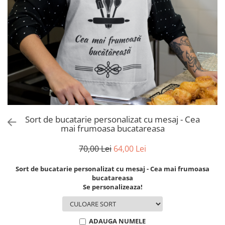
evenimente
Puzzle personalizat
Tavita de mot
Rame foto personalizate
Umerase Personalizate
Plachete personalizate
Pahare personalizate
Sort personalizat
Tricouri personalizate
Pix personalizat
Set cadou
Sort de bucatarie personalizat cu mesaj - Cea
mai frumoasa bucatareasa
70,00 Lei
64,00 Lei
Sort de bucatarie personalizat cu mesaj - Cea mai frumoasa
bucatareasa
Se personalizeaza!
ADAUGA NUMELE