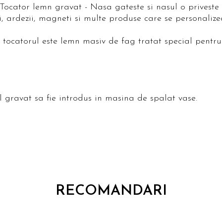
ocator lemn gravat - Nasa gateste si nasul o priveste 
i, ardezii, magneti si multe produse care se personaliz
t tocatorul este lemn masiv de fag tratat special pentr
gravat sa fie introdus in masina de spalat vase.
RECOMANDARI