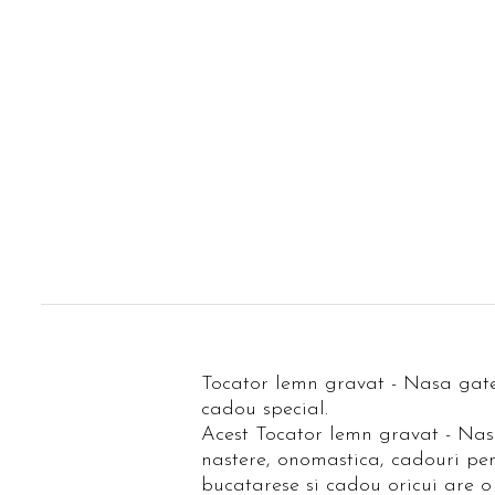
evenimente
Puzzle personalizat
Tavita de mot
Rame foto personalizate
Umerase Personalizate
Plachete personalizate
Pahare personalizate
Sort personalizat
Tricouri personalizate
Pix personalizat
Set cadou
Tocator lemn gravat - Nasa gates
cadou special.
Acest Tocator lemn gravat - Nasa 
nastere, onomastica, cadouri pen
bucatarese si cadou oricui are o