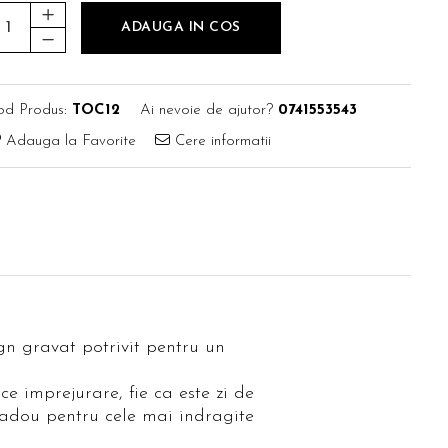
ADAUGA IN COS
od Produs:
TOC12
Ai nevoie de ajutor?
0741553543
Adauga la Favorite
Cere informatii
gn gravat potrivit pentru un
ce imprejurare, fie ca este zi de
cadou pentru cele mai indragite