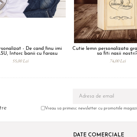
rsonalizat - De cand finu imi
Cutie lemn personalizata gra
SU, Intorc banii cu farasu
sa fiti nasii nostri
55,00 Lei
74,00 Lei
tre
Vreau sa primesc newsletter cu promotiile magazin
DATE COMERCIALE