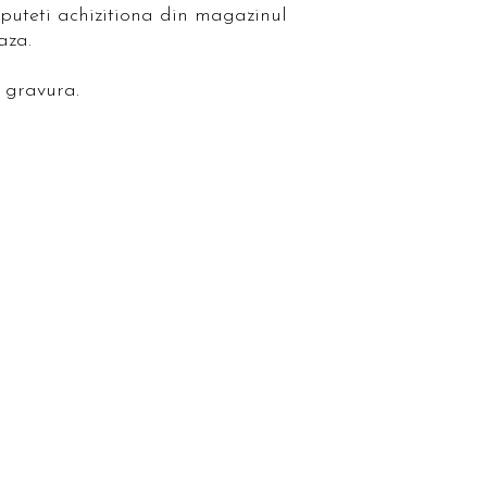
puteti achizitiona din magazinul
eaza.
u gravura.