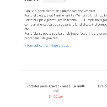
Banii vin, banii pleaca, dar iubirea ramane vesnica!
Portofel piele gravat Familie fericita - Tu il umpli, noi il goli
Portofelul piele gravat Familie fericita - Tu il umpli, noi il g
compartimentat cu doua buzunare lungi si cate trei compa
etc.
Portofelul se poate sa aiba unele imperfectiuni la gravare s
procedeului de gravare.
Informatii conformitate produs
Portofel piele gravat - mesaj La multi
Brelo
ani!
54,00 Lei