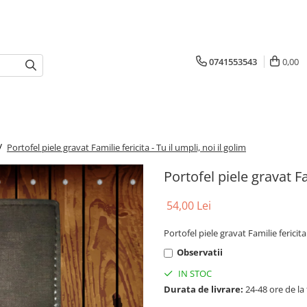
0741553543
0,00
 /
Portofel piele gravat Familie fericita - Tu il umpli, noi il golim
Portofel piele gravat Fam
54,00 Lei
Portofel piele gravat Familie fericita 
Observatii
IN STOC
Durata de livrare:
24-48 ore de la 