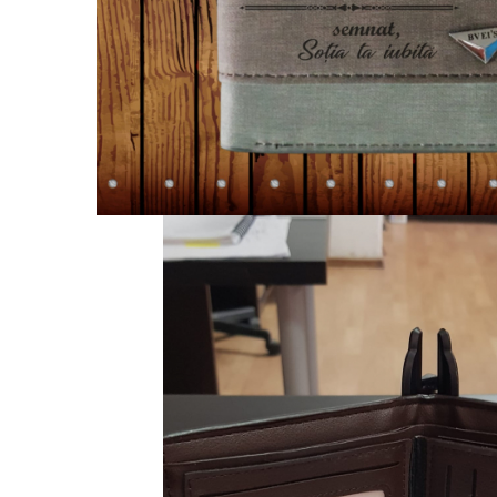
evenimente
Puzzle personalizat
Tavita de mot
Rame foto personalizate
Umerase Personalizate
Plachete personalizate
Pahare personalizate
Sort personalizat
Tricouri personalizate
Pix personalizat
Set cadou