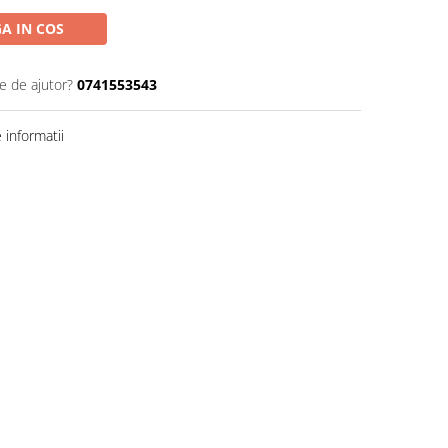
A IN COS
e de ajutor?
0741553543
informatii