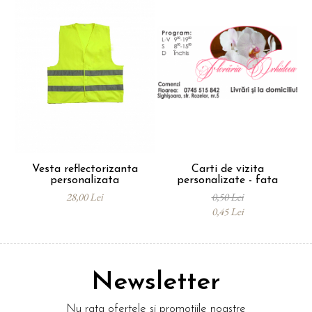
Vesta reflectorizanta
Carti de vizita
C
personalizata
personalizate - fata
28,00 Lei
0,50 Lei
0,45 Lei
Newsletter
Nu rata ofertele si promotiile noastre