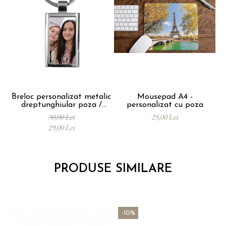
Breloc personalizat metalic
Mousepad A4 -
dreptunghiular poza /
personalizat cu poza
mesaj
30,00 Lei
25,00 Lei
29,00 Lei
PRODUSE SIMILARE
-10%