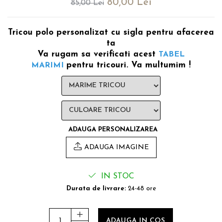
80,00 Lei
85,00 Lei
evenimente
Puzzle personalizat
Tavita de mot
Rame foto personalizate
Tricou polo personalizat cu sigla pentru afacerea
Umerase Personalizate
ta
Plachete personalizate
Pahare personalizate
Va rugam sa verificati acest
TABEL
Sort personalizat
pentru tricouri. Va multumim !
MARIMI
Tricouri personalizate
Pix personalizat
Set cadou
ADAUGA PERSONALIZAREA
ADAUGA IMAGINE
IN STOC
Durata de livrare:
24-48 ore
ADAUGA IN COS