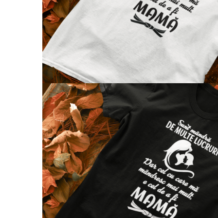
evenimente
Puzzle personalizat
Tavita de mot
Rame foto personalizate
Umerase Personalizate
Plachete personalizate
Pahare personalizate
Sort personalizat
Tricouri personalizate
Pix personalizat
Set cadou