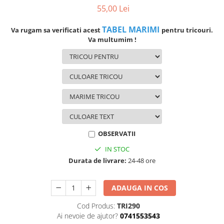
evenimente
55,00 Lei
Puzzle personalizat
Tavita de mot
Rame foto personalizate
TABEL MARIMI
Va rugam sa verificati acest
pentru tricouri.
Umerase Personalizate
Va multumim !
Plachete personalizate
Pahare personalizate
Sort personalizat
Tricouri personalizate
Pix personalizat
Set cadou
OBSERVATII
IN STOC
Durata de livrare:
24-48 ore
ADAUGA IN COS
Cod Produs:
TRI290
Ai nevoie de ajutor?
0741553543