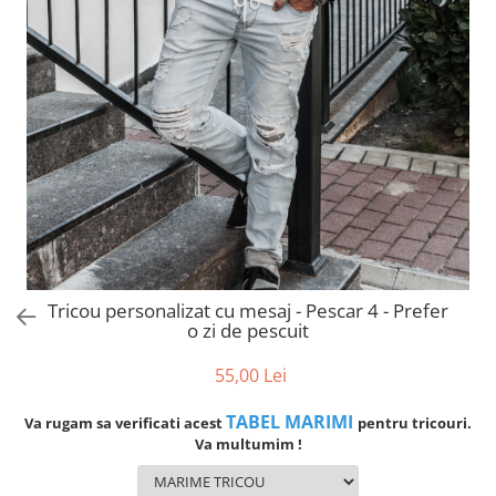
evenimente
Puzzle personalizat
Tavita de mot
Rame foto personalizate
Umerase Personalizate
Plachete personalizate
Pahare personalizate
Sort personalizat
Tricouri personalizate
Pix personalizat
Set cadou
Tricou personalizat cu mesaj - Pescar 4 - Prefer
o zi de pescuit
55,00 Lei
TABEL MARIMI
Va rugam sa verificati acest
pentru tricouri.
Va multumim !