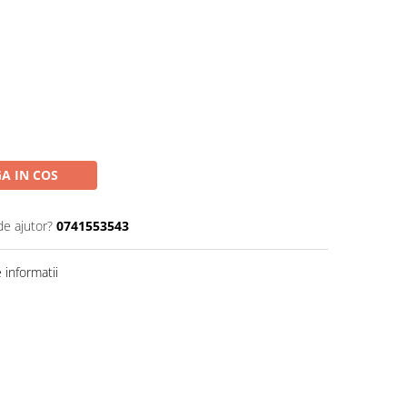
A IN COS
de ajutor?
0741553543
informatii