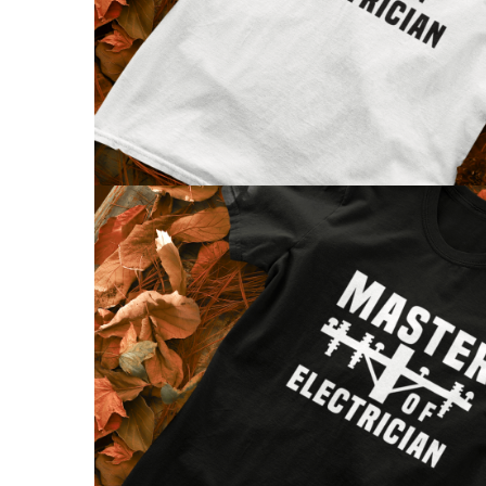
evenimente
Puzzle personalizat
Tavita de mot
Rame foto personalizate
Umerase Personalizate
Plachete personalizate
Pahare personalizate
Sort personalizat
Tricouri personalizate
Pix personalizat
Set cadou