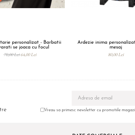
tarie personalizat - Barbatii
Ardezie inima personaliza
arati se joaca cu focul
mesaj
70,00 Lei
64,00 Lei
80,00 Lei
tre
Vreau sa primesc newsletter cu promotiile magazin