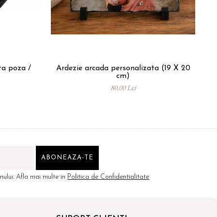
ta poza /
Ardezie arcada personalizata (19 X 20
Tri
cm)
80,00 Lei
ului. Afla mai multe in
Politica de Confidentialitate