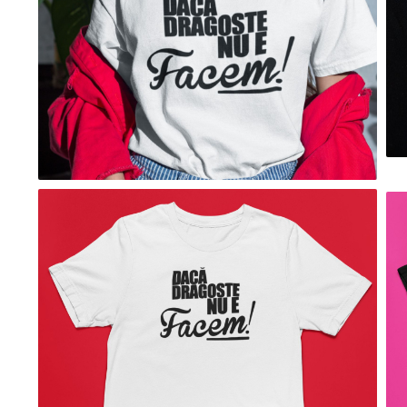
evenimente
Puzzle personalizat
Tavita de mot
Rame foto personalizate
Umerase Personalizate
Plachete personalizate
Pahare personalizate
Sort personalizat
Tricouri personalizate
Pix personalizat
Set cadou