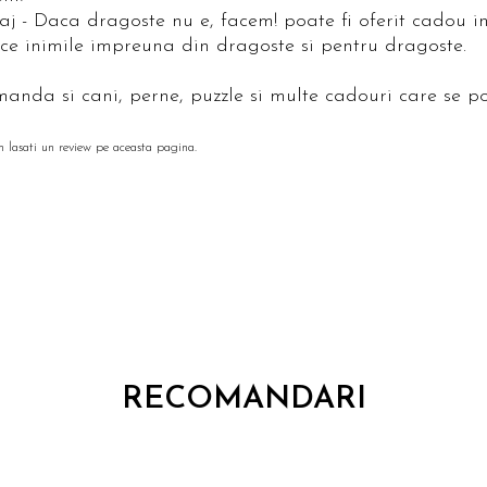
j - Daca dragoste nu e, facem! poate fi oferit cadou in
ce inimile impreuna din dragoste si pentru dragoste.
omanda si cani, perne, puzzle si multe cadouri care se p
m lasati un review pe aceasta pagina.
RECOMANDARI