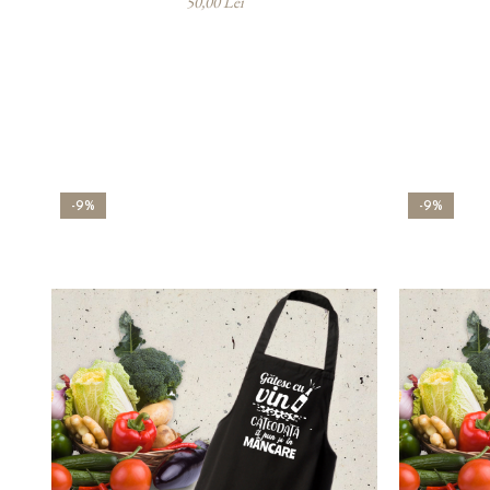
50,00 Lei
-9%
-9%