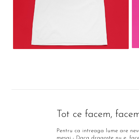
Tot ce facem, facem
Pentru ca intreaga lume are nevo
mesaj - Daca dragoste nu e, fa