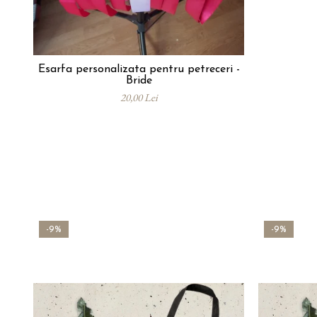
Esarfa personalizata pentru petreceri -
Bride
20,00 Lei
-9%
-9%