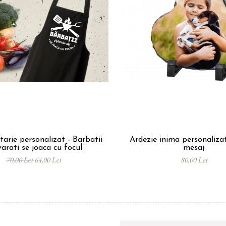
tarie personalizat - Barbatii
Ardezie inima personaliza
arati se joaca cu focul
mesaj
70,00 Lei
64,00 Lei
80,00 Lei