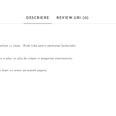
DESCRIERE
REVIEW-URI
(0)
lizat cu mesaj - Bride tribe pentru petrecerea burlacitelor.
ntru a aduc un plus de culoare in pregatirea evenimentului.
m lasati un review pe aceasta pagina.