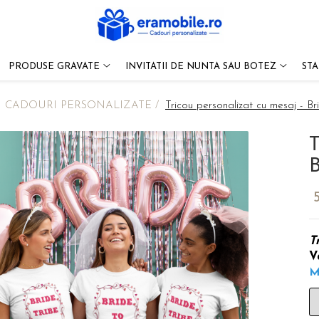
PRODUSE GRAVATE
INVITATII DE NUNTA SAU BOTEZ
ST
/
CADOURI PERSONALIZATE /
Tricou personalizat cu mesaj - Br
T
B
T
V
M