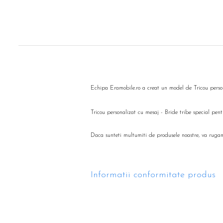
Echipa Eramobile.ro a creat un model de Tricou persona
Tricou personalizat cu mesaj - Bride tribe special pe
Daca sunteti multumiti de produsele noastre, va ruga
Informatii conformitate produs