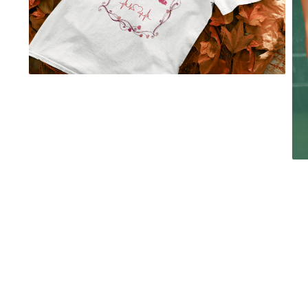
evenimente
Puzzle personalizat
Tavita de mot
Rame foto personalizate
Umerase Personalizate
Plachete personalizate
Pahare personalizate
Sort personalizat
Tricouri personalizate
Pix personalizat
Set cadou