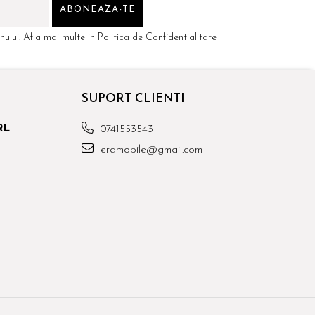
ului. Afla mai multe in
Politica de Confidentialitate
SUPORT CLIENTI
RL
0741553543
eramobile@gmail.com