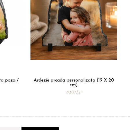
ta poza /
Ardezie arcada personalizata (19 X 20
Tri
cm)
80,00 Lei