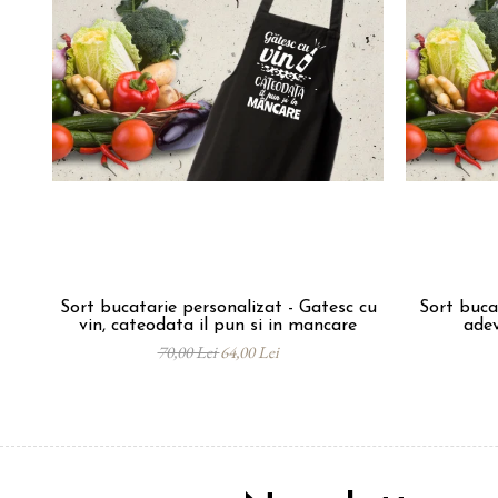
Sort bucatarie personalizat - Gatesc cu
Sort buca
vin, cateodata il pun si in mancare
adev
70,00 Lei
64,00 Lei