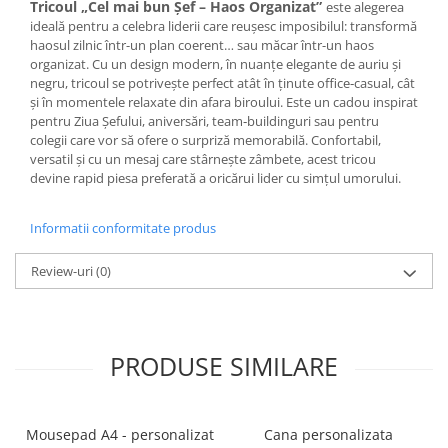
Tricoul „Cel mai bun Șef – Haos Organizat”
este alegerea
ideală pentru a celebra liderii care reușesc imposibilul: transformă
haosul zilnic într-un plan coerent… sau măcar într-un haos
organizat. Cu un design modern, în nuanțe elegante de auriu și
negru, tricoul se potrivește perfect atât în ținute office‑casual, cât
și în momentele relaxate din afara biroului. Este un cadou inspirat
pentru Ziua Șefului, aniversări, team‑buildinguri sau pentru
colegii care vor să ofere o surpriză memorabilă. Confortabil,
versatil și cu un mesaj care stârnește zâmbete, acest tricou
devine rapid piesa preferată a oricărui lider cu simțul umorului.
Informatii conformitate produs
Review-uri
(0)
PRODUSE SIMILARE
Mousepad A4 - personalizat
Cana personalizata