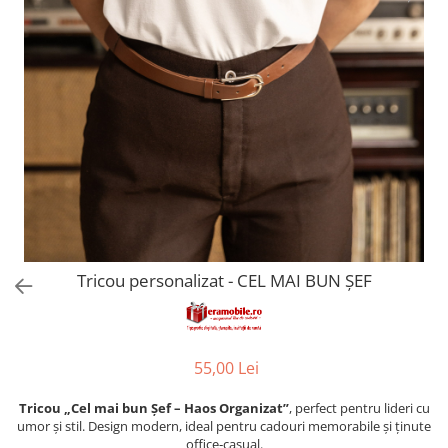
evenimente
Puzzle personalizat
Tavita de mot
Rame foto personalizate
Umerase Personalizate
Plachete personalizate
Pahare personalizate
Sort personalizat
Tricouri personalizate
Pix personalizat
Set cadou
Tricou personalizat - CEL MAI BUN ȘEF
55,00 Lei
Tricou „Cel mai bun Șef – Haos Organizat”
, perfect pentru lideri cu
umor și stil. Design modern, ideal pentru cadouri memorabile și ținute
office‑casual.