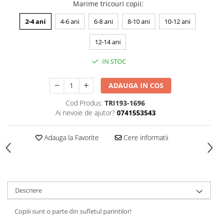
Marime tricouri copii
:
2-4 ani
4-6 ani
6-8 ani
8-10 ani
10-12 ani
12-14 ani
IN STOC
ADAUGA IN COS
Cod Produs:
TRI193-1696
Ai nevoie de ajutor?
0741553543
Adauga la Favorite
Cere informatii
Descriere
Copiii sunt o parte din sufletul parintilor!