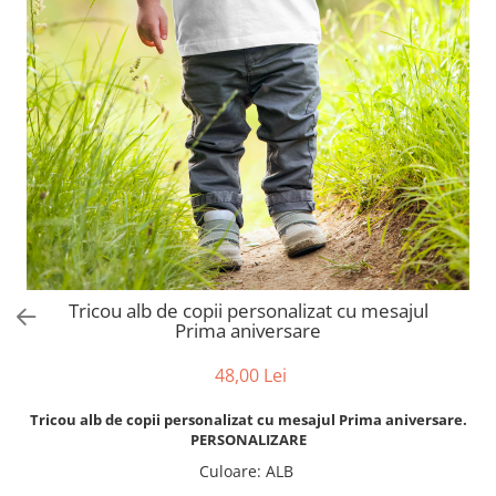
evenimente
Puzzle personalizat
Tavita de mot
Rame foto personalizate
Umerase Personalizate
Plachete personalizate
Pahare personalizate
Sort personalizat
Tricouri personalizate
Pix personalizat
Set cadou
Tricou alb de copii personalizat cu mesajul
Prima aniversare
48,00 Lei
Tricou alb de copii personalizat cu mesajul Prima aniversare.
PERSONALIZARE
Culoare
:
ALB