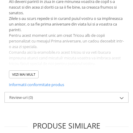
Ati deveni parinti in ziua in care minunea voastra de copil s-a
nascut si din acea zi doriti ca sa ii fie bine, sa creasca frumos si
sanatos.
Zilele s-au scurs repede si in curand puiul vostru o sa implineasca
un anisor, o sa fie prima aniversare din viata lui si a voastra ca
parinti.
Pentru acest moment unic am creat Tricou alb de copii
personalizat cu mesajul Prima aniversare, un cadou deosebit intr-
o asa zi speciala.
Comanda aici la eramobile.ro acest tricou si va veti bucura
impreuna atunci cand micutul/ micuta voastra va imbraca acest
tricou facut special de noi pentru puisorul vostru.
Acest tricou Tricou alb de copii personalizat cu mesajul Prima
aniversare poate fi un cadou frumos pentru toti copii, asa ca
VEZI MAI MULT
atunci cand mergeti la aniversarea un copilas de un anisor poti sa
Informatii conformitate produs
ii faci cadou.
Daca sunteti multumiti de produsele noastre nu uitati sa lasati un
comentariu pe aceasta pagina.
Review-uri
(0)
PRODUSE SIMILARE