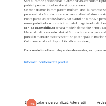
Sort bucatarie personalizat - Gatesc cu vin, cateodata il p
potrivit pentru orice bucatar si bucatareasa..
Un mod frumos in care putem multumi unei bucatarese sau 
personalizat - Sort de bucatarie personalizat - Gatesc cu vi
Poate parea un produs banal, dar alaturi de o cana, o perna
mesaj puteti aduce bucurie in sufletul magicianului din buc
Echipa eramobile.ro
creaza modele deosebite pentru cad
Materialul din care este fabricat Sort de bucatarie personali
pun si in mancare este rezistent, se poate spala in masina 
Culori material sort disponibile: alb, rosu si negru.
Daca sunteti multumiti de produsele noastre, va rugam las
Informatii conformitate produs
Sort bucatarie personalizat, Adevaratii
Ardez
-9%