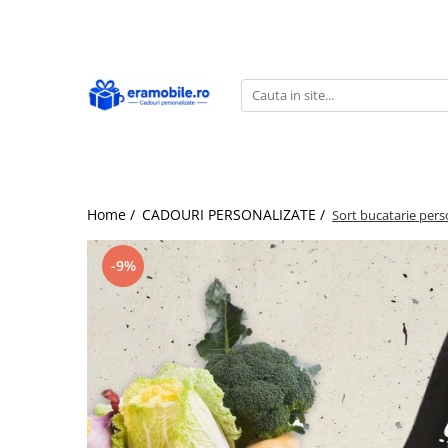
CADOURI PERSONALIZATE
PRODUSE GRAVATE
INVITATII DE NUNTA SAU BOTEZ
Ardezie
Cutie din lemn pentru vin
Invitatii de nunta
Body personalizat
Tocătoare din lemn gravate –
Invitatii de botez
cadouri utile, cu suflet
Brelocuri personalizate
Invitatii de nunta & botez
Portofele personalizate
Cana personalizata
Invitatii evenimente
Home /
CADOURI PERSONALIZATE /
Sort bucatarie perso
Sticla de buzunar personalizata
Căni MESERII
Cutii prajituri
Ceasuri personalizate
Etichete personalizate
-9%
Echipamente protectie
Liste asezare mese, decor
Halba sticla personalizata
Marturii
Jocuri personalizate
Numere de masa nunta, botez,
evenimente
Magneti foto personalizati
Plicuri pentru bani
Mousepad
Pungi marturii nunta, botez,
Perne personalizate