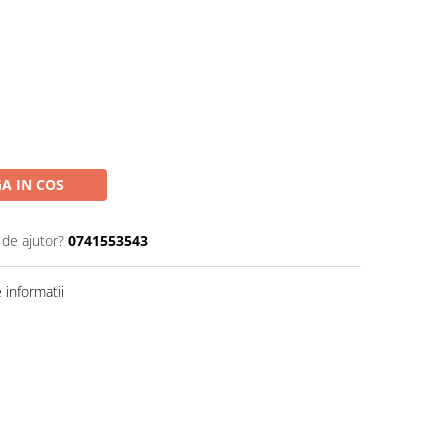
A IN COS
 de ajutor?
0741553543
informatii