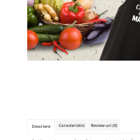
evenimente
Puzzle personalizat
Tavita de mot
Rame foto personalizate
Umerase Personalizate
Plachete personalizate
Pahare personalizate
Sort personalizat
Tricouri personalizate
Pix personalizat
Set cadou
Caracteristici
Review-uri
(0)
Descriere