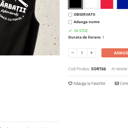
OBSERVATII
Adauga nume
IN STOC
Durata de livrare:
1
ADAUG
Cod Produs:
SORT66
Ai nevoie
Adauga la Favorite
Cere 