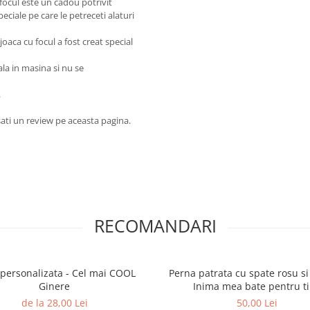
 focul este un cadou potrivit
eciale pe care le petreceti alaturi
oaca cu focul a fost creat special
ala in masina si nu se
.
ati un review pe aceasta pagina.
RECOMANDARI
personalizata - Cel mai COOL
Perna patrata cu spate rosu si
Ginere
Inima mea bate pentru t
de la 28,00 Lei
50,00 Lei