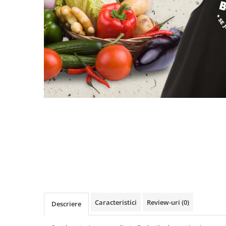
evenimente
Puzzle personalizat
Tavita de mot
Rame foto personalizate
Umerase Personalizate
Plachete personalizate
Pahare personalizate
Sort personalizat
Tricouri personalizate
Pix personalizat
Set cadou
Caracteristici
Review-uri
(0)
Descriere