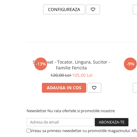
CONFIGUREAZA
Set gravat - Tocator, Lingura, Sucitor -
Set tr
-13%
-9%
Familie Fericita
120,00 Lei
105,00 Lei
ADAUGA IN COS
Newsletter
Nu rata ofertele si promotiile noastre
Vreau sa primesc newsletter cu promotiile magazinului. Af