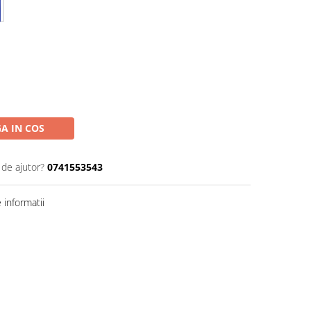
A IN COS
 de ajutor?
0741553543
informatii