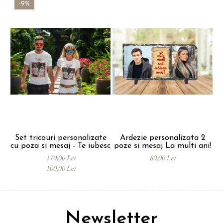
-9%
Set tricouri personalizate
Ardezie personalizata 2
cu poza si mesaj - Te iubesc
poze si mesaj La multi ani!
L
110,00 Lei
80,00 Lei
100,00 Lei
Newsletter