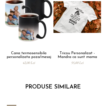
Cana termosensibila
Tricou Personalizat -
personalizata poza/mesaj
Mandra ca sunt mama
bu
42,00 Lei
55,00 Lei
PRODUSE SIMILARE