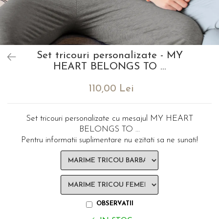
evenimente
Puzzle personalizat
Tavita de mot
Rame foto personalizate
Umerase Personalizate
Plachete personalizate
Pahare personalizate
Set tricouri personalizate - MY
Sort personalizat
HEART BELONGS TO ...
Tricouri personalizate
110,00 Lei
Pix personalizat
Set cadou
Set tricouri personalizate cu mesajul MY HEART
BELONGS TO ...
Pentru informatii suplimentare nu ezitati sa ne sunati!
OBSERVATII