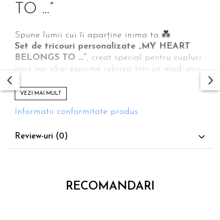
TO …”
Spune lumii cui îi aparține inima ta 💑
Set de tricouri personalizate „MY HEART
BELONGS TO …”
, creat special pentru cupluri
care vor să-și exprime iubirea într-un mod unic.
✨ Personalizare cu nume
VEZI MAI MULT
👕 Material confortabil, de calitate
🎁 Cadou perfect pentru cupluri
Informatii conformitate produs
Ideal pentru:
– Valentine’s Day
Review-uri
(0)
– aniversări
– cadou pentru iubit / iubită
– ședințe foto de cuplu
👉 Un set care vorbește despre voi.
RECOMANDARI