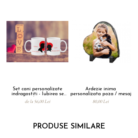
Set cani personalizate
Ardezie inima
indragostiti - Iubirea se
personalizata poza / mesaj
obtine
de la 56,00 Lei
80,00 Lei
PRODUSE SIMILARE