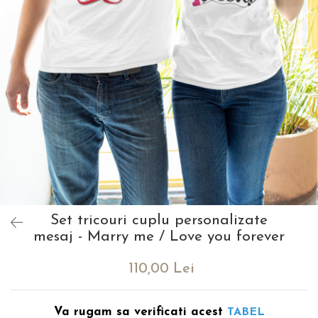
evenimente
Puzzle personalizat
Tavita de mot
Rame foto personalizate
Umerase Personalizate
Plachete personalizate
Pahare personalizate
Sort personalizat
Tricouri personalizate
Pix personalizat
Set cadou
Set tricouri cuplu personalizate
mesaj - Marry me / Love you forever
110,00 Lei
Va rugam sa verificati acest
TABEL