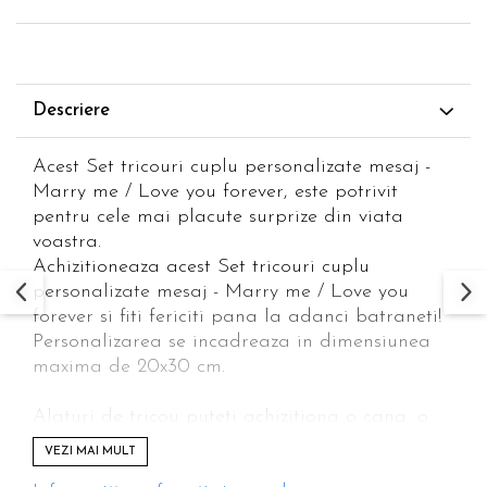
Descriere
Acest Set tricouri cuplu personalizate mesaj -
Marry me / Love you forever, este potrivit
pentru cele mai placute surprize din viata
voastra.
Achizitioneaza acest Set tricouri cuplu
personalizate mesaj - Marry me / Love you
forever si fiti fericiti pana la adanci batraneti!
Personalizarea se incadreaza in dimensiunea
maxima de 20x30 cm.
Alaturi de tricou puteti achizitiona o cana, o
perna, un breloc cu acelasi design si mesaj.
VEZI MAI MULT