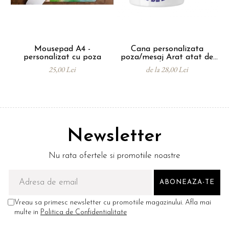
Mousepad A4 -
Cana personalizata
So
personalizat cu poza
poza/mesaj Arat atat de
- 
bine
25,00 Lei
de la 28,00 Lei
Newsletter
Nu rata ofertele si promotiile noastre
Vreau sa primesc newsletter cu promotiile magazinului. Afla mai
multe in
Politica de Confidentialitate