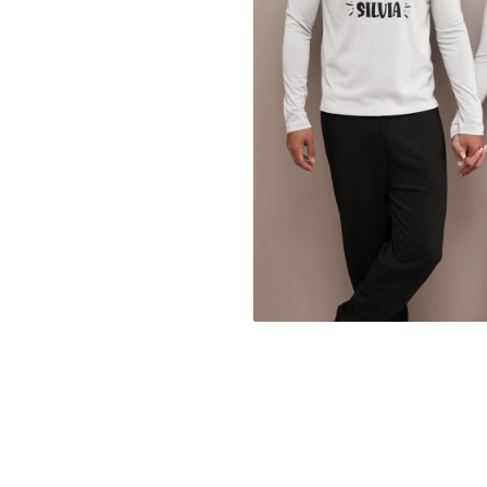
evenimente
Puzzle personalizat
Tavita de mot
Rame foto personalizate
Umerase Personalizate
Plachete personalizate
Pahare personalizate
Sort personalizat
Tricouri personalizate
Pix personalizat
Set cadou