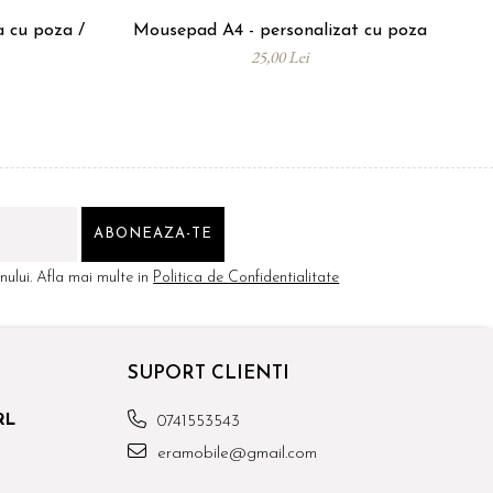
a cu poza /
Mousepad A4 - personalizat cu poza
25,00 Lei
ului. Afla mai multe in
Politica de Confidentialitate
SUPORT CLIENTI
RL
0741553543
eramobile@gmail.com