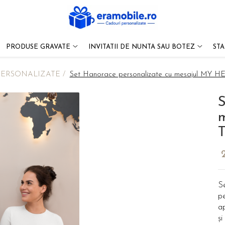
PRODUSE GRAVATE
INVITATII DE NUNTA SAU BOTEZ
ST
ERSONALIZATE /
Set Hanorace personalizate cu mesajul MY 
S
T
S
pe
ap
ș