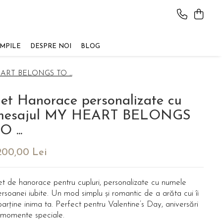
AMPILE
DESPRE NOI
BLOG
HEART BELONGS TO ...
et Hanorace personalizate cu
mesajul MY HEART BELONGS
O ...
200,00 Lei
et de hanorace pentru cupluri, personalizate cu numele
rsoanei iubite. Un mod simplu și romantic de a arăta cui îi
arține inima ta. Perfect pentru Valentine’s Day, aniversări
i momente speciale.