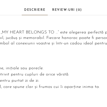
DESCRIERE
REVIEW-URI
(0)
e „MY HEART BELONGS TO …” este alegerea perfectă pent
bil, jucăuș și memorabil. Fiecare hanorac poate fi pers
imbol al conexiunii voastre și într-un cadou ideal pentr
, inițiale sau porecle.
rivit pentru cupluri de orice vârstă.
entru purtat zi de zi.
care spune clar și frumos cui îi aparține inima ta.