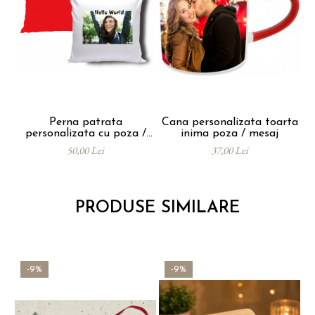
Perna patrata
Cana personalizata toarta
personalizata cu poza /
inima poza / mesaj
pe
mesaj
50,00 Lei
37,00 Lei
PRODUSE SIMILARE
-9%
-9%