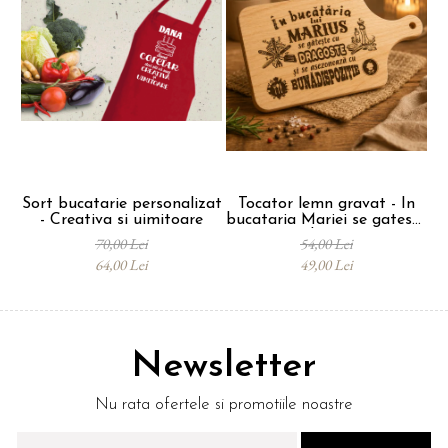
Sort bucatarie personalizat
Tocator lemn gravat - In
- Creativa si uimitoare
bucataria Mariei se gateste
L
cu dragoste
70,00 Lei
54,00 Lei
64,00 Lei
49,00 Lei
Newsletter
Nu rata ofertele si promotiile noastre