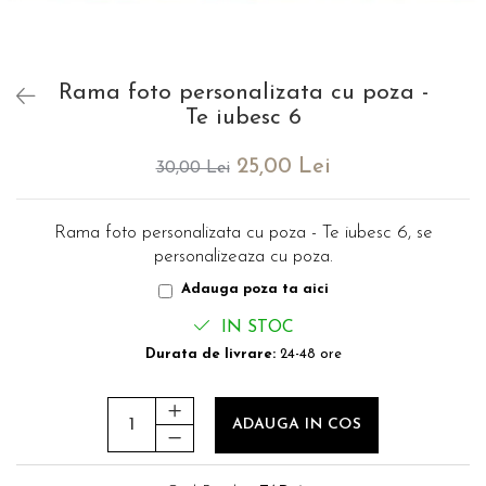
evenimente
Puzzle personalizat
Tavita de mot
Rame foto personalizate
Umerase Personalizate
Rama foto personalizata cu poza -
Plachete personalizate
Pahare personalizate
Te iubesc 6
Sort personalizat
Tricouri personalizate
25,00 Lei
30,00 Lei
Pix personalizat
Set cadou
Rama foto personalizata cu poza - Te iubesc 6, se
personalizeaza cu poza.
Adauga poza ta aici
IN STOC
Durata de livrare:
24-48 ore
ADAUGA IN COS