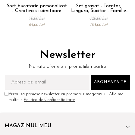
Sort bucatarie personalizat
Set gravat - Tocator,
- Creativa si uimitoare
Lingura, Sucitor - Familie
bu
Fericita
70,00 Lei
120,00 Lei
64,00 Lei
105,00 Lei
Newsletter
Nu rata ofertele si promotiile noastre
Vreau sa primesc newsletter cu promotiile magazinului. Afla mai
multe in
Politica de Confidentialitate
MAGAZINUL MEU