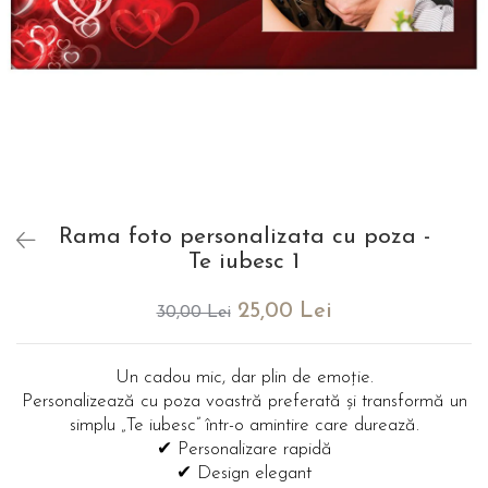
evenimente
Puzzle personalizat
Tavita de mot
Rame foto personalizate
Umerase Personalizate
Plachete personalizate
Pahare personalizate
Sort personalizat
Tricouri personalizate
Pix personalizat
Set cadou
Rama foto personalizata cu poza -
Te iubesc 1
25,00 Lei
30,00 Lei
Un cadou mic, dar plin de emoție.
Personalizează cu poza voastră preferată și transformă un
simplu „Te iubesc” într-o amintire care durează.
✔ Personalizare rapidă
✔ Design elegant