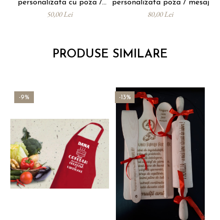
personalizata cu poza /
personalizata poza / mesaj
mesaj
50,00 Lei
80,00 Lei
PRODUSE SIMILARE
-9%
-13%