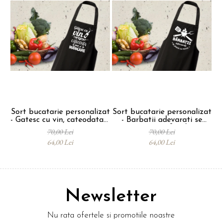
suprafata sublimabila.
Puzzle se livreaza intr-o punga de plastic
transparenta si se poate impacheta in hartie
personalizata de ambalat, la alegerea
clientului.
Sort bucatarie personalizat
Sort bucatarie personalizat
- Gatesc cu vin, cateodata il
- Barbatii adevarati se
pe
pun si in mancare
joaca cu focul
70,00 Lei
70,00 Lei
64,00 Lei
64,00 Lei
Newsletter
Nu rata ofertele si promotiile noastre