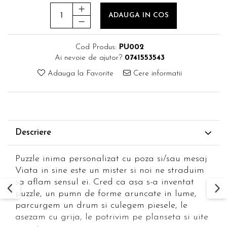
ADAUGA IN COS
Cod Produs:
PU002
Ai nevoie de ajutor?
0741553543
Adauga la Favorite
Cere informatii
Descriere
Puzzle inima personalizat cu poza si/sau mesaj
Viata in sine este un mister si noi ne straduim
sa aflam sensul ei. Cred ca asa s-a inventat
puzzle, un pumn de forme aruncate in lume,
parcurgem un drum si culegem piesele, le
asezam cu grija, le potrivim pe planseta si uite