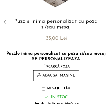
evenimente
Puzzle personalizat
Tavita de mot
Rame foto personalizate
Umerase Personalizate
Puzzle inima personalizat cu poza
Plachete personalizate
Pahare personalizate
si/sau mesaj
Sort personalizat
Tricouri personalizate
35,00 Lei
Pix personalizat
Set cadou
Puzzle inima personalizat cu poza si/sau mesaj
SE PERSONALIZEAZA
ÎNCARCĂ POZA
ADAUGA IMAGINE
MESAJUL TĂU
IN STOC
Durata de livrare:
24-48 ore