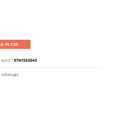
A IN COS
 ajutor?
0741553543
informatii