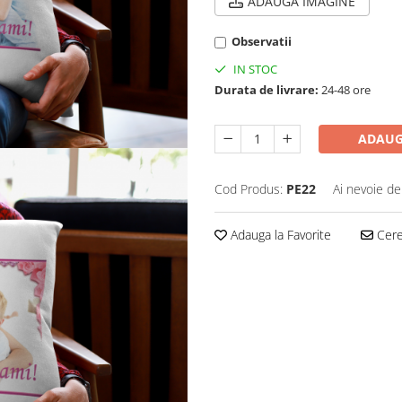
ADAUGA IMAGINE
Observatii
IN STOC
Durata de livrare:
24-48 ore
ADAUG
Cod Produs:
PE22
Ai nevoie de
Adauga la Favorite
Cere 