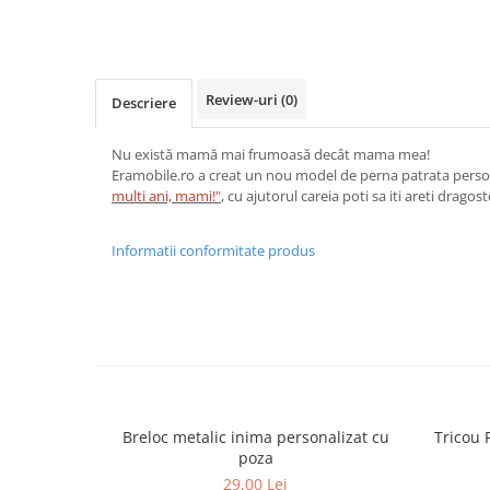
Review-uri
(0)
Descriere
Nu există mamă mai frumoasă decât mama mea!
Eramobile.ro a creat un nou model de perna patrata perso
multi ani, mami!"
, cu ajutorul careia poti sa iti areti drago
Informatii conformitate produs
Breloc metalic inima personalizat cu
Tricou 
poza
29,00 Lei