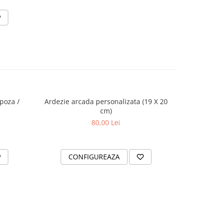
poza /
Ardezie arcada personalizata (19 X 20
Tricou per
cm)
80,00 Lei
CONFIGUREAZA
V