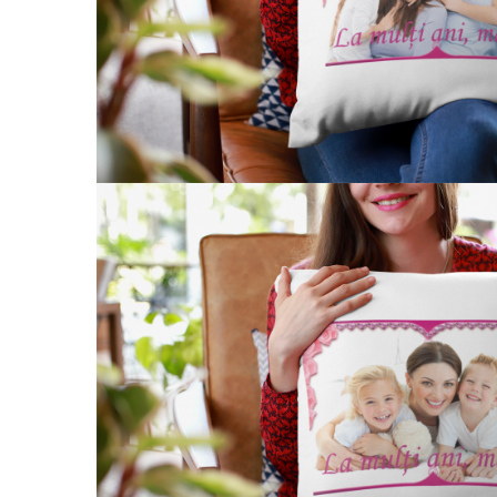
evenimente
Puzzle personalizat
Tavita de mot
Rame foto personalizate
Umerase Personalizate
Plachete personalizate
Pahare personalizate
Sort personalizat
Tricouri personalizate
Pix personalizat
Set cadou