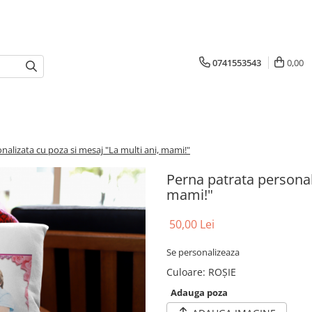
0741553543
0,00
nalizata cu poza si mesaj "La multi ani, mami!"
Perna patrata personal
mami!"
50,00 Lei
Se personalizeaza
Culoare
:
ROȘIE
Adauga poza