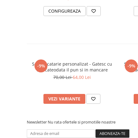
CONFIGUREAZA
Sort bucatarie personalizat - Gatesc cu
Sort b
-9%
-9%
vin, cateodata il pun si in mancare
a
70,00 Lei
64,00 Lei
VEZI VARIANTE
Newsletter
Nu rata ofertele si promotiile noastre