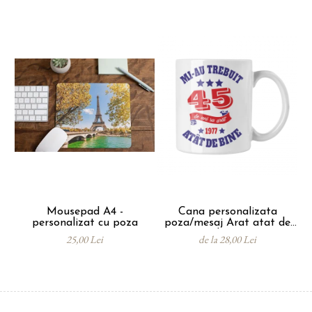
dorita sau un mesaj bine ales iar de restul ne
ocupam noi.
Mousepad A4 -
Cana personalizata
So
personalizat cu poza
poza/mesaj Arat atat de
- 
bine
25,00 Lei
de la 28,00 Lei