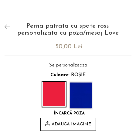
evenimente
Puzzle personalizat
Tavita de mot
Rame foto personalizate
Umerase Personalizate
Perna patrata cu spate rosu
Plachete personalizate
Pahare personalizate
personalizata cu poza/mesaj Love
Sort personalizat
Tricouri personalizate
50,00 Lei
Pix personalizat
Set cadou
Se personalizeaza
Culoare
: ROȘIE
ÎNCARCĂ POZA
ADAUGA IMAGINE