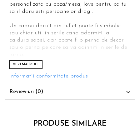
personalizata cu poza/mesaj love pentru ca tu
sa il daruiesti persoanelor dragi.
Un cadou daruit din suflet poate fi simbolic
sau chiar util in serile cand adormiti la
caldura sobei, dar poate fi o perna de decor
sau o perna pe care sa va odihniti in serile de
iarna.
VEZI MAI MULT
Pe lângă
perne personalizate cu poza
cu tentă
romantică aveţi la dispoziţie şi perne
Informatii conformitate produs
personalizate in forma de inima extraordinare
pentru cele mai dragi persoane din viaţa ta.
Review-uri
(0)
Designul şi mesajul, alaturi de astfel de pernite
personalizate vor reuşi să transforme un simplu
cadou într-o adevarată surpriză.
PRODUSE SIMILARE
Este foarte simplu a realiza o personalizare pe
o pernă: alegeţi unul dintre modelele de perne
decorative puse la dispoziţie. Trimiteţi poza